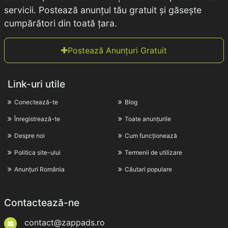
servicii. Postează anunțul tău gratuit și găsește
cumpărători din toată țara.
Postează Anunțuri Gratuit
Link-uri utile
Conectează-te
Blog
Înregistrează-te
Toate anunțurile
Despre noi
Cum funcționează
Politica site-ului
Termenii de utilizare
Anunțuri România
Căutari populare
Contactează-ne
contact@zappads.ro