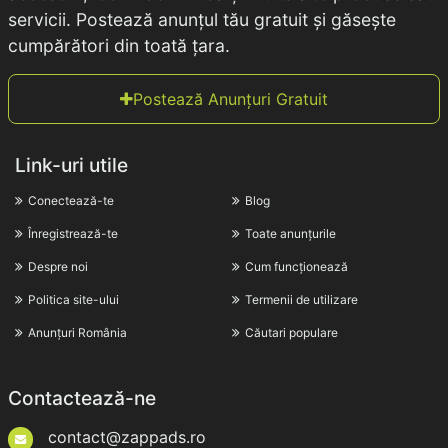
servicii. Postează anunțul tău gratuit și găsește
cumpărători din toată țara.
Postează Anunțuri Gratuit
Link-uri utile
Conectează-te
Blog
Înregistrează-te
Toate anunțurile
Despre noi
Cum funcționează
Politica site-ului
Termenii de utilizare
Anunțuri România
Căutari populare
Contactează-ne
contact@zappads.ro