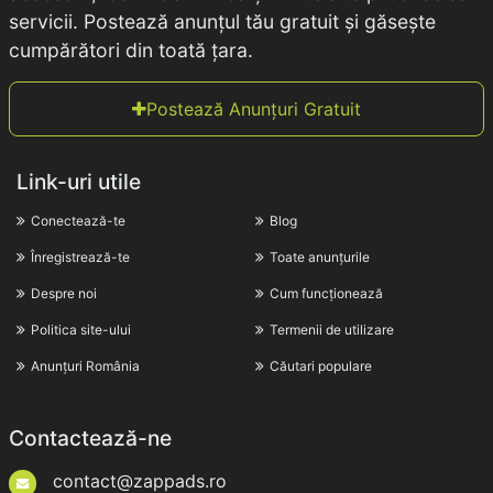
servicii. Postează anunțul tău gratuit și găsește
cumpărători din toată țara.
Postează Anunțuri Gratuit
Link-uri utile
Conectează-te
Blog
Înregistrează-te
Toate anunțurile
Despre noi
Cum funcționează
Politica site-ului
Termenii de utilizare
Anunțuri România
Căutari populare
Contactează-ne
contact@zappads.ro