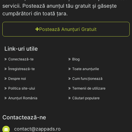
servicii. Postează anunțul tău gratuit și găsește
cumpărători din toată țara.
Postează Anunțuri Gratuit
Link-uri utile
Conectează-te
Blog
Înregistrează-te
Toate anunțurile
Despre noi
Cum funcționează
Politica site-ului
Termenii de utilizare
Anunțuri România
Căutari populare
Contactează-ne
contact@zappads.ro