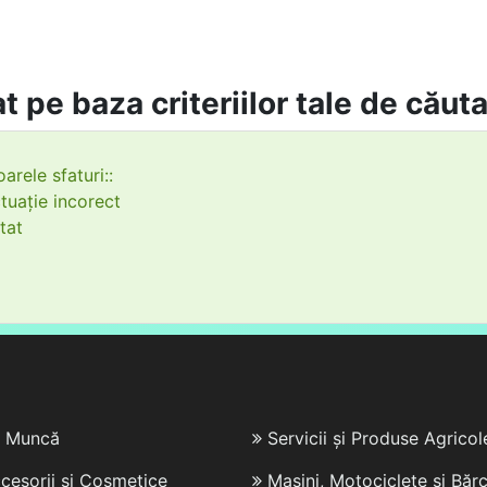
t pe baza criteriilor tale de căut
arele sfaturi::
tuație incorect
tat
e Muncă
Servicii și Produse Agricol
cesorii și Cosmetice
Mașini, Motociclete și Bărc