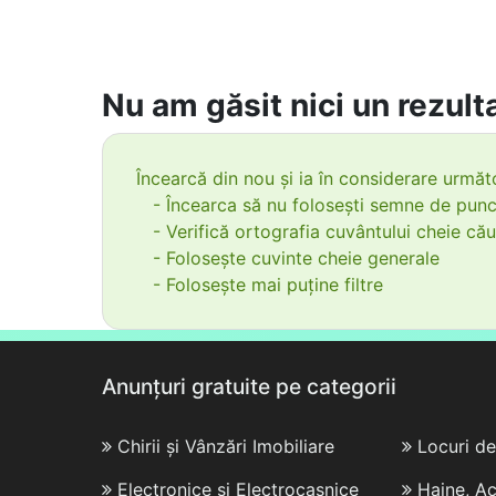
Nu am găsit nici un rezulta
Încearcă din nou și ia în considerare următo
- Încearca să nu folosești semne de punc
- Verifică ortografia cuvântului cheie cău
- Folosește cuvinte cheie generale
- Folosește mai puține filtre
Anunțuri gratuite pe categorii
Chirii și Vânzări Imobiliare
Locuri d
Electronice și Electrocasnice
Haine, Ac