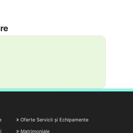
are
e
Oferte Servicii și Echipamente
i
Matrimoniale