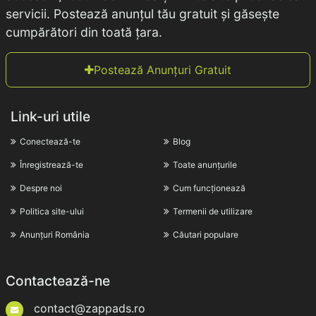
servicii. Postează anunțul tău gratuit și găsește
cumpărători din toată țara.
Postează Anunțuri Gratuit
Link-uri utile
Conectează-te
Blog
Înregistrează-te
Toate anunțurile
Despre noi
Cum funcționează
Politica site-ului
Termenii de utilizare
Anunțuri România
Căutari populare
Contactează-ne
contact@zappads.ro