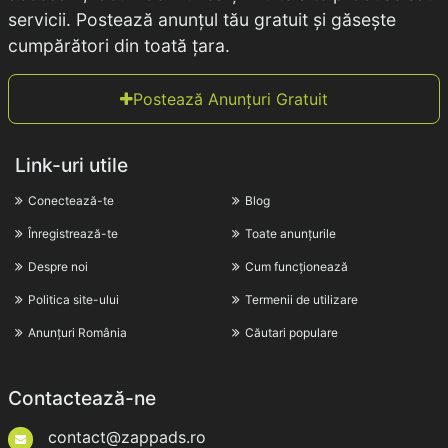
servicii. Postează anunțul tău gratuit și găsește
cumpărători din toată țara.
Postează Anunțuri Gratuit
Link-uri utile
Conectează-te
Blog
Înregistrează-te
Toate anunțurile
Despre noi
Cum funcționează
Politica site-ului
Termenii de utilizare
Anunțuri România
Căutari populare
Contactează-ne
contact@zappads.ro