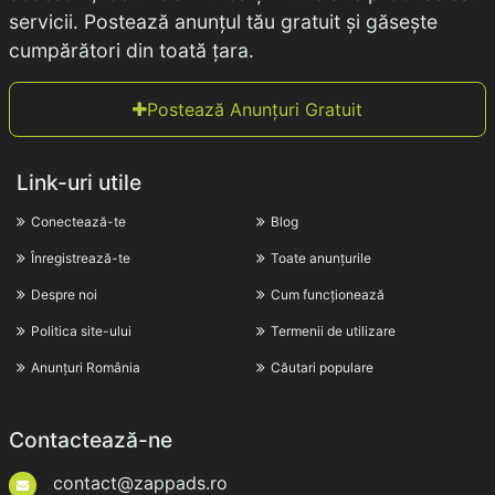
servicii. Postează anunțul tău gratuit și găsește
cumpărători din toată țara.
Postează Anunțuri Gratuit
Link-uri utile
Conectează-te
Blog
Înregistrează-te
Toate anunțurile
Despre noi
Cum funcționează
Politica site-ului
Termenii de utilizare
Anunțuri România
Căutari populare
Contactează-ne
contact@zappads.ro