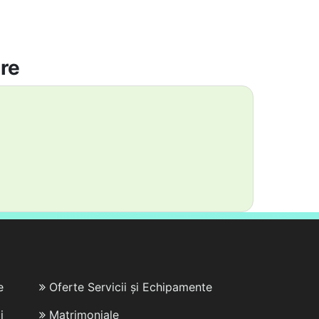
are
e
Oferte Servicii și Echipamente
i
Matrimoniale