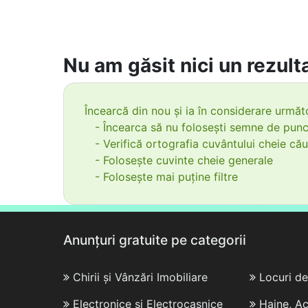
Nu am găsit nici un rezulta
Încearcă din nou și ia în considerare următo
- Încearca să nu folosești semne de punc
- Verifică ortografia cuvântului cheie cău
- Folosește cuvinte cheie generale
- Folosește mai puține filtre
Anunțuri gratuite pe categorii
Chirii și Vânzări Imobiliare
Locuri d
Electronice și Electrocasnice
Haine, Ac