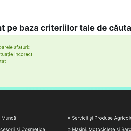
t pe baza criteriilor tale de căut
arele sfaturi::
tuație incorect
tat
e Muncă
Servicii și Produse Agricol
cesorii și Cosmetice
Mașini, Motociclete și Bărc