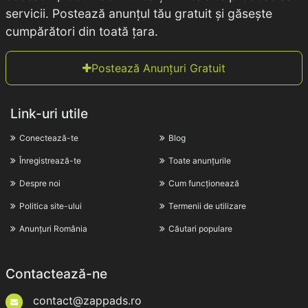
servicii. Postează anunțul tău gratuit și găsește
cumpărători din toată țara.
Postează Anunțuri Gratuit
Link-uri utile
Conectează-te
Blog
Înregistrează-te
Toate anunțurile
Despre noi
Cum funcționează
Politica site-ului
Termenii de utilizare
Anunțuri România
Căutari populare
Contactează-ne
contact@zappads.ro