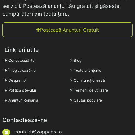
servicii. Postează anunțul tău gratuit și găsește
cumpărători din toată țara.
Postează Anunțuri Gratuit
Link-uri utile
Conectează-te
Blog
Înregistrează-te
Toate anunțurile
Despre noi
Cum funcționează
Politica site-ului
Termenii de utilizare
Anunțuri România
Căutari populare
Contactează-ne
contact@zappads.ro