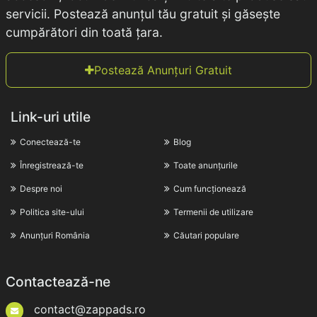
servicii. Postează anunțul tău gratuit și găsește
cumpărători din toată țara.
Postează Anunțuri Gratuit
Link-uri utile
Conectează-te
Blog
Înregistrează-te
Toate anunțurile
Despre noi
Cum funcționează
Politica site-ului
Termenii de utilizare
Anunțuri România
Căutari populare
Contactează-ne
contact@zappads.ro