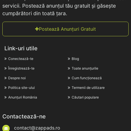
servicii. Postează anunțul tău gratuit și găsește
cumpărători din toată țara.
Postează Anunțuri Gratuit
Link-uri utile
Conectează-te
Blog
Înregistrează-te
Toate anunțurile
Despre noi
Cum funcționează
Politica site-ului
Termenii de utilizare
Anunțuri România
Căutari populare
Contactează-ne
contact@zappads.ro