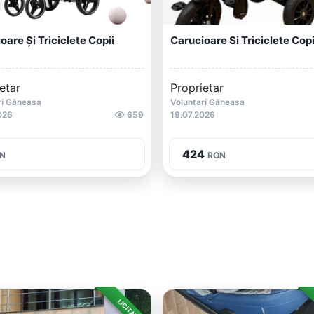
oare Și Triciclete Copii
Carucioare Si Triciclete Copi
etar
Proprietar
ri Găneasa
Voluntari Găneasa
026
659
19.07.2026
424
N
RON
LICITAȚIE