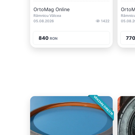
OrtoMag Online
OrtoM
Râmnicu Vâlcea
Râmnicu
05.08.2026
1422
05.08.
840
77
RON
VÂNZARE DIRECTA