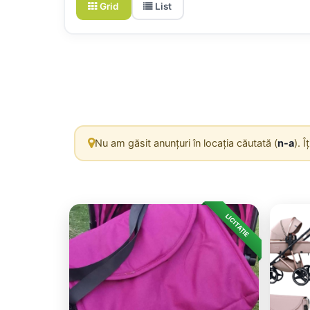
Grid
List
Nu am găsit anunțuri în locația căutată (
n-a
). 
LICITAȚIE