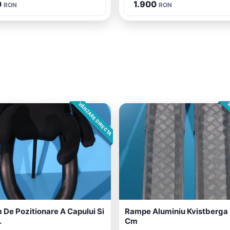
0
1.900
RON
RON
VÂNZARE DIRECTA
V
 De Pozitionare A Capului Si
Rampe Aluminiu Kvistberga 
.
Cm