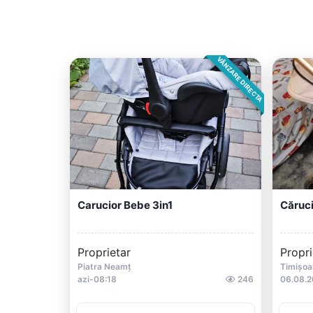
VÂNZARE DIRECTA
Carucior Bebe 3in1
Căruci
Proprietar
Propri
Piatra Neamț
Timișoa
azi-08:18
246
06.08.