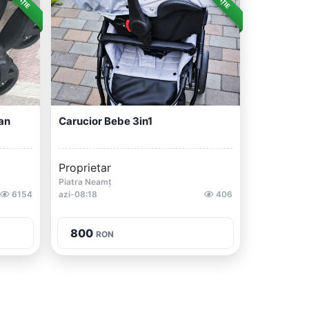
an
Carucior Bebe 3in1
Proprietar
Piatra Neamț
6154
azi-08:18
406
800
RON