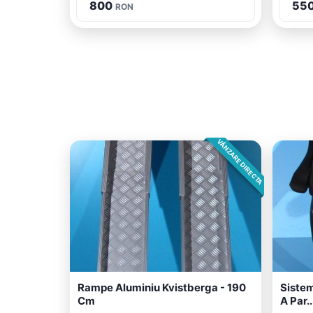
800
55
RON
VÂNZARE DIRECTA
Rampe Aluminiu Kvistberga - 190
Sistem
Cm
A Par..