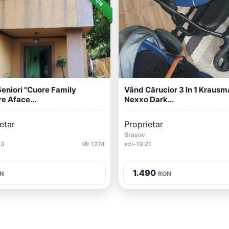
eniori "Cuore Family
Vând Cărucior 3 In 1 Krausm
e Aface...
Nexxo Dark...
etar
Proprietar
1
Brașov
33
1274
azi-19:21
1.490
N
RON