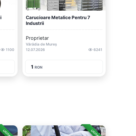
i
Carucioare Metalice Pentru 7
Industrii
Proprietar
Vărădia de Mureș
1100
12.07.2026
6241
1
RON
LICITAȚIE
LICITAȚIE