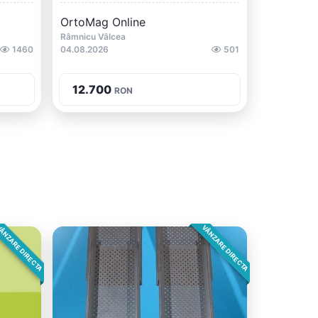
OrtoMag Online
Râmnicu Vâlcea
1460
04.08.2026
501
12.700
RON
ÂNZARE DIRECTA
VÂNZARE DIRECTA