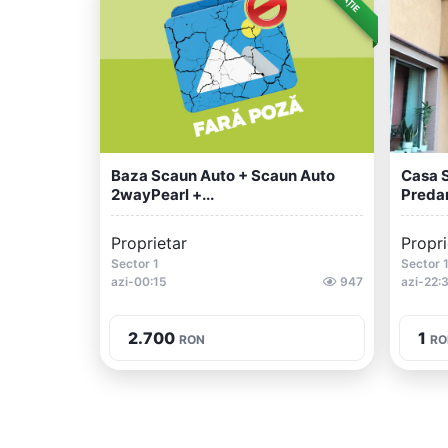
Baza Scaun Auto + Scaun Auto
Casa S
2wayPearl +...
Predar
Proprietar
Propri
Sector 1
Sector 
azi-00:15
947
azi-22:
2.700
1
RON
RO