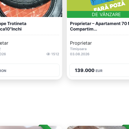
DE VÂNZARE
pe Trotineta
Proprietar – Apartament 70
ica10"inchi
Compartim...
etar
Proprietar
2
Timișoara
2026
1512
03.08.2026
139.000
RON
EUR