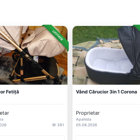
LICITAȚIE
or Fetiță
Vând Cărucior 3in 1 Corona
etar
Proprietar
ra
Apahida
2026
381
05.08.2026