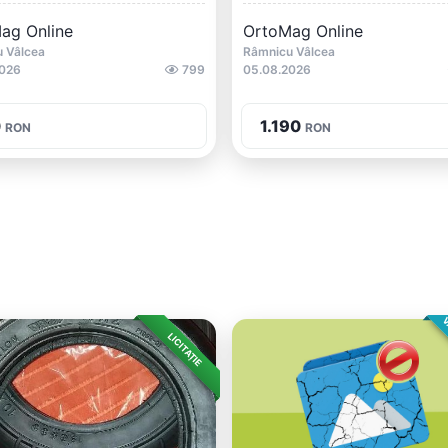
ag Online
OrtoMag Online
 Vâlcea
Râmnicu Vâlcea
2026
799
05.08.2026
0
1.190
RON
RON
V
LICITAȚIE