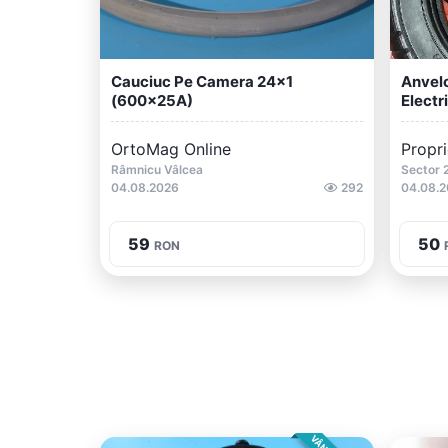
Cauciuc Pe Camera 24x1
Anvelo
(600x25A)
Electr
OrtoMag Online
Propri
Râmnicu Vâlcea
Sector 
04.08.2026
292
04.08.
59
50
RON