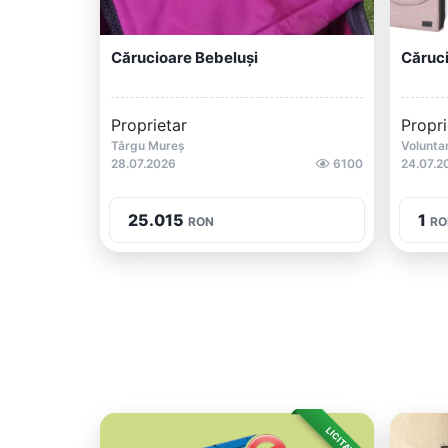
Cărucioare Bebeluși
Căruci
Proprietar
Propri
Târgu Mureș
Volunta
28.07.2026
6100
24.07.2
25.015
1
RON
RO
LICITAȚIE