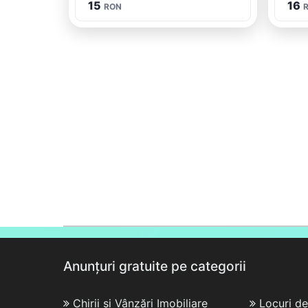
15
16
RON
Anunțuri gratuite pe categorii
Chirii și Vânzări Imobiliare
Locuri d