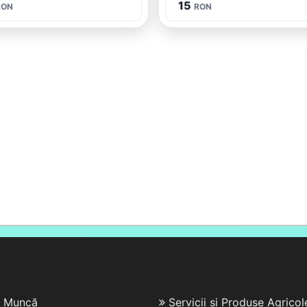
15
RON
RON
e Muncă
Servicii și Produse Agricol