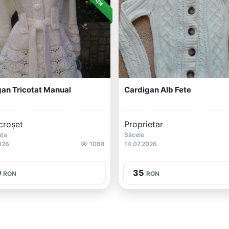
an Tricotat Manual
Cardigan Alb Fete
croșet
Proprietar
nța
Săcele
026
1068
14.07.2026
0
35
RON
RON