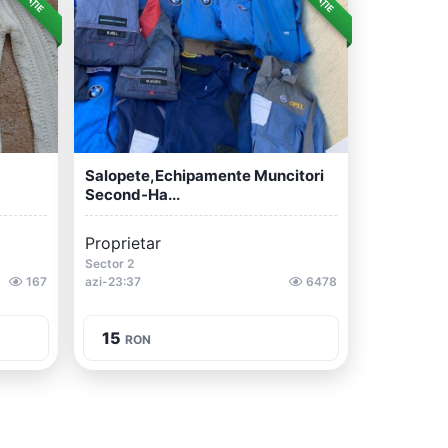
Salopete,echipamente Muncitori
Second-Ha...
Proprietar
Sector 2
167
azi-23:37
6478
15
RON