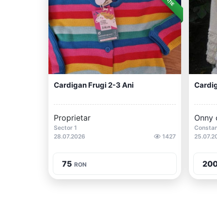
Cardigan Frugi 2-3 Ani
Cardig
Proprietar
Onny 
Sector 1
Consta
28.07.2026
1427
25.07.2
75
20
RON