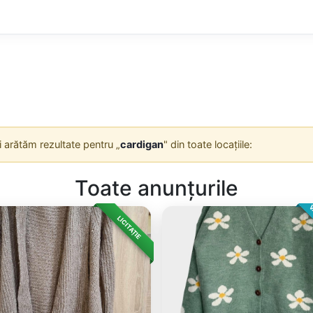
Îți arătăm rezultate pentru „
cardigan
" din toate locațiile:
Toate anunțurile
V
LICITAȚIE