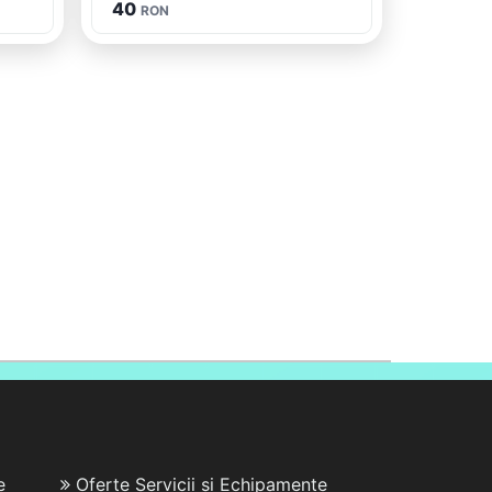
40
RON
e
Oferte Servicii și Echipamente