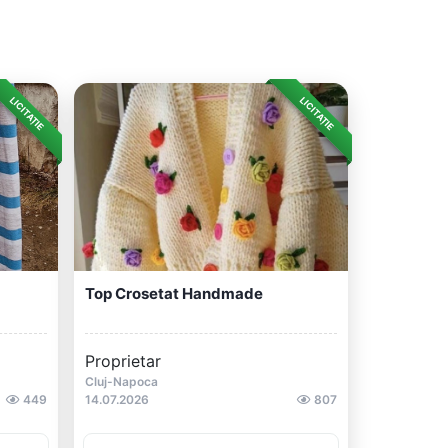
LICITAȚIE
LICITAȚIE
Top Crosetat Handmade
Proprietar
Cluj-Napoca
449
14.07.2026
807