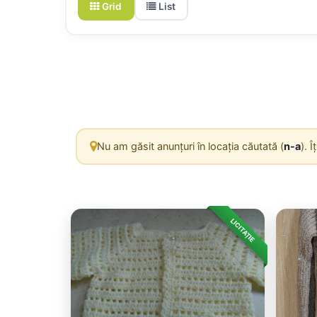
Grid
List
Nu am găsit anunțuri în locația căutată (
n-a
). 
LICITAȚIE