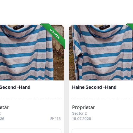
LICITAȚIE
 Second -hand
Haine Second -hand
etar
Proprietar
2
Sector 2
026
115
15.07.2026