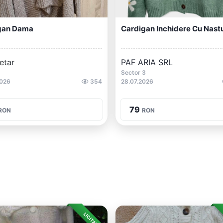
gan Dama
Cardigan Inchidere Cu Nastu
etar
PAF ARIA SRL
Sector 3
2026
354
28.07.2026
79
RON
RON
LICITAȚIE