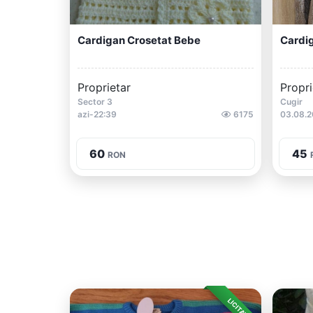
Cardigan Crosetat Bebe
Cardi
Proprietar
Propri
Sector 3
Cugir
azi-22:39
6175
03.08.
60
45
RON
LICITAȚIE