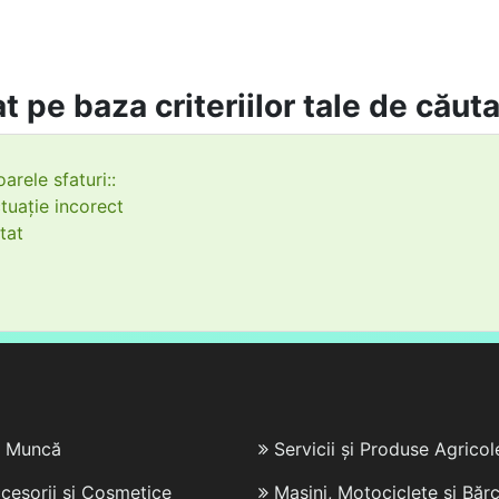
t pe baza criteriilor tale de căut
arele sfaturi::
tuație incorect
tat
e Muncă
Servicii și Produse Agricol
cesorii și Cosmetice
Mașini, Motociclete și Bărc