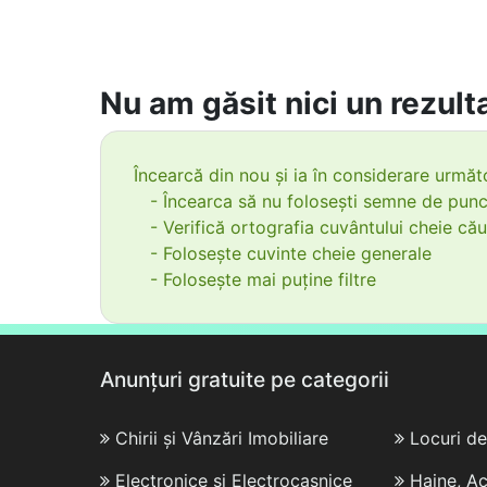
Nu am găsit nici un rezulta
Încearcă din nou și ia în considerare următo
- Încearca să nu folosești semne de punc
- Verifică ortografia cuvântului cheie cău
- Folosește cuvinte cheie generale
- Folosește mai puține filtre
Anunțuri gratuite pe categorii
Chirii și Vânzări Imobiliare
Locuri d
Electronice și Electrocasnice
Haine, Ac