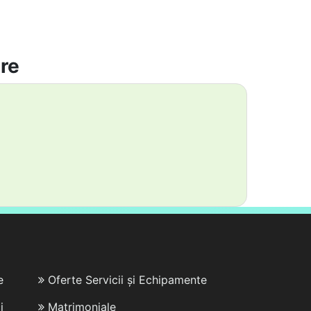
are
e
Oferte Servicii și Echipamente
i
Matrimoniale