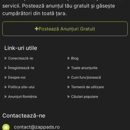
servicii. Postează anunțul tău gratuit și găsește
cumpărători din toată țara.
Postează Anunțuri Gratuit
Link-uri utile
Conectează-te
Blog
Înregistrează-te
Toate anunțurile
Despre noi
Cum funcționează
Politica site-ului
Termenii de utilizare
Anunțuri România
Căutari populare
Contactează-ne
contact@zappads.ro