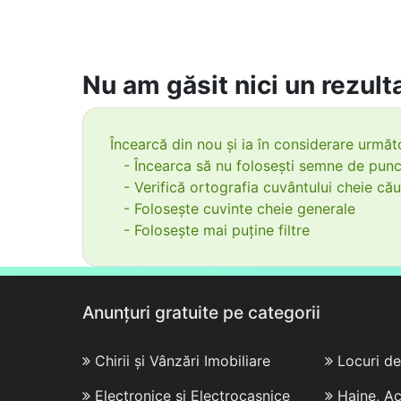
Nu am găsit nici un rezulta
Încearcă din nou și ia în considerare următo
- Încearca să nu folosești semne de punc
- Verifică ortografia cuvântului cheie cău
- Folosește cuvinte cheie generale
- Folosește mai puține filtre
Anunțuri gratuite pe categorii
Chirii și Vânzări Imobiliare
Locuri d
Electronice și Electrocasnice
Haine, Ac