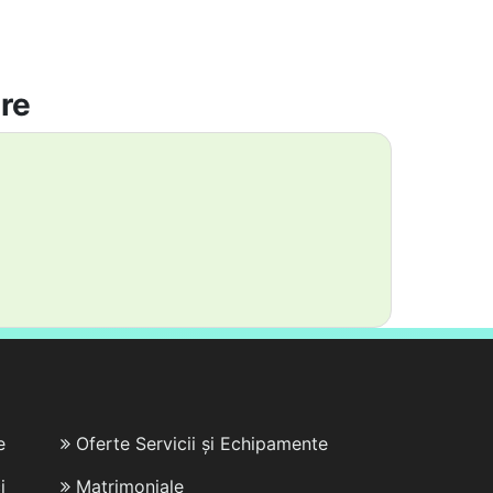
are
e
Oferte Servicii și Echipamente
i
Matrimoniale