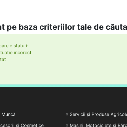
t pe baza criteriilor tale de căut
arele sfaturi::
tuație incorect
tat
e Muncă
Servicii și Produse Agricol
cesorii și Cosmetice
Mașini, Motociclete și Bărc