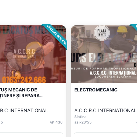
VÂNZARE DIRECTA
V
UȘ MECANIC DE
ELECTROMECANIC
ȚINERE ȘI REPARA...
.R.C INTERNATIONAL
A.C.C.R.C INTERNATIONAL
Slatina
55
436
azi-23:55