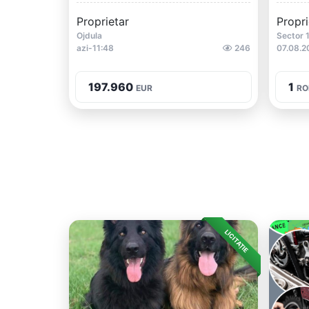
Proprietar
Propri
Ojdula
Sector 
azi-11:48
246
07.08.2
197.960
1
EUR
RO
LICITAȚIE