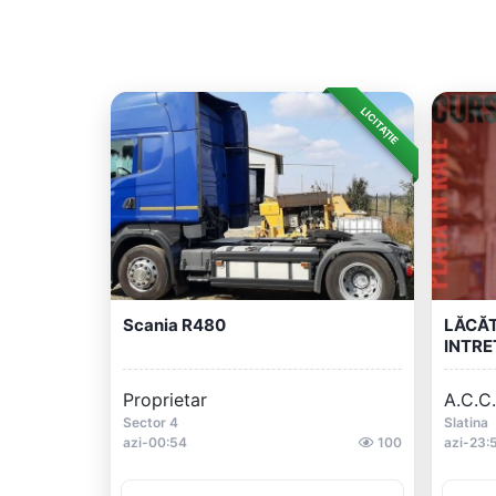
LICITAȚIE
Scania R480
LĂCĂT
INTRE
Proprietar
A.C.C
Sector 4
Slatina
azi-00:54
100
azi-23: