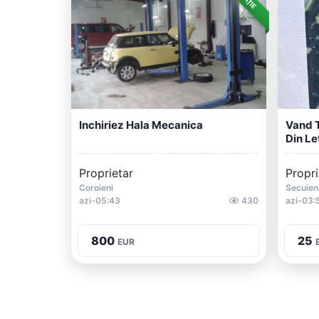
Inchiriez Hala Mecanica
Vand T
Din Let
Proprietar
Propri
Coroieni
Secuien
azi-05:43
430
azi-03:
800
25
EUR