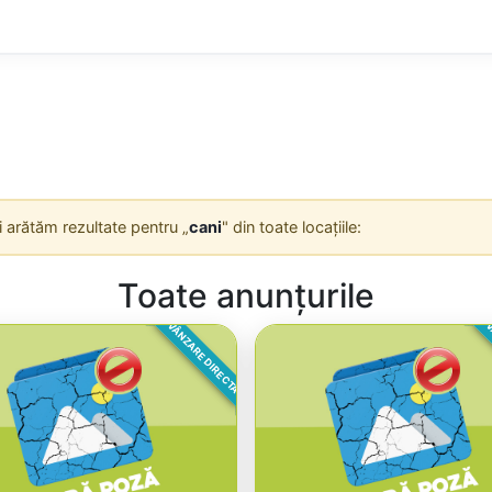
Îți arătăm rezultate pentru „
cani
" din toate locațiile:
Toate anunțurile
VÂNZARE DIRECTA
V