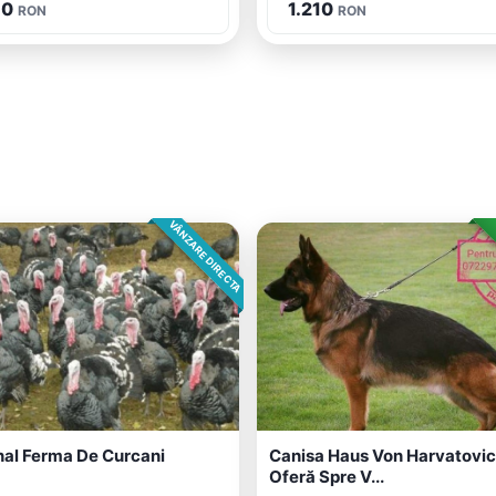
10
1.210
RON
RON
VÂNZARE DIRECTA
nal Ferma De Curcani
Canisa Haus Von Harvatovic
Oferă Spre V...