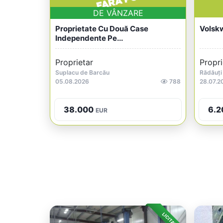
DE VÂNZARE
Proprietate Cu Două Case
Volsk
Independente Pe...
Proprietar
Propri
Suplacu de Barcău
Rădăuți
05.08.2026
788
28.07.2
38.000
6.2
EUR
LICITAȚIE