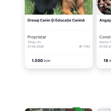
Dresaj Canin Și Educație Canină
Angaj
Proprietar
Conste
Târgu Jiu
Sector 
07.08.2026
1782
07.08.2
1.500
18
RON