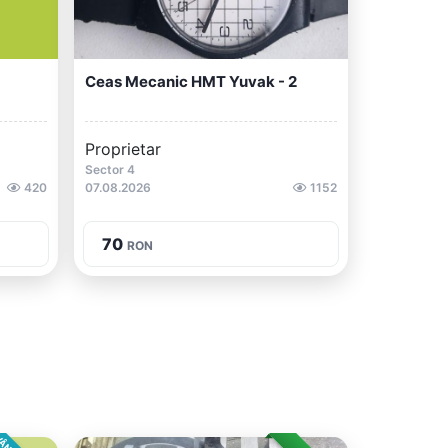
Ceas Mecanic HMT Yuvak - 2
Proprietar
Sector 4
420
07.08.2026
1152
70
RON