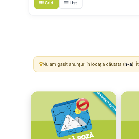
Grid
List
Nu am găsit anunțuri în locația căutată (
n-a
). 
VÂNZARE DIRECTA