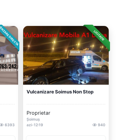
ÂNZARE DIRECTA
LICITAȚIE
Vulcanizare Soimus Non Stop
Proprietar
Șoimuș
6393
azi-12:19
940