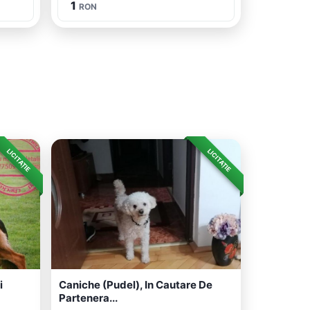
1
RON
LICITAȚIE
LICITAȚIE
i
Caniche (Pudel), In Cautare De
Partenera...