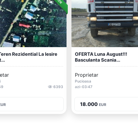
eren Rezidential La Iesire
OFERTA Luna August!!!
...
Basculanta Scania...
etar
Proprietar
i
Pucioasa
59
6393
azi-03:47
18.000
EUR
EUR