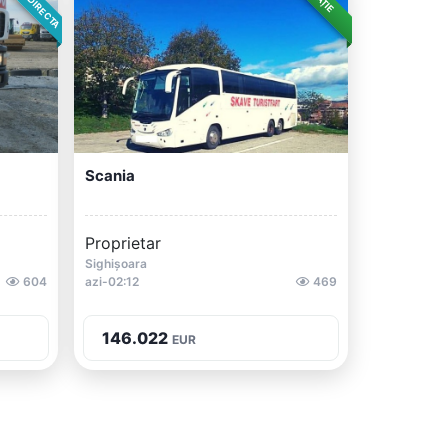
Scania
Proprietar
Sighișoara
604
azi-02:12
469
146.022
EUR