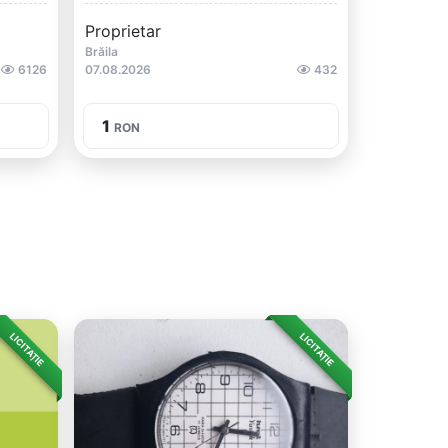
Proprietar
Brăila
6126
07.08.2026
432
1
RON
LICITAȚIE
LICITAȚIE