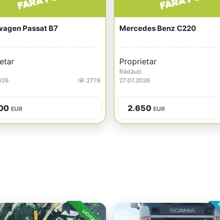
wagen Passat B7
Mercedes Benz C220
etar
Proprietar
Rădăuți
026
2776
27.07.2026
00
2.650
EUR
EUR
V
LICITAȚIE