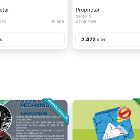
etar
Proprietar
1
Sector 2
026
589
07.08.2026
2.472
N
RON
VÂNZARE DIRECTA