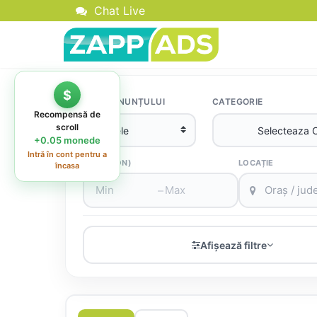
Chat Live
TIPUL ANUNȚULUI
CATEGORIE
PREȚ (RON)
LOCAȚIE
–
Afișează filtre