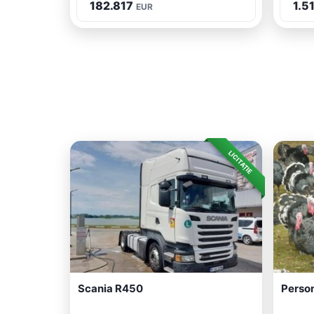
182.817
1.5
EUR
LICITAȚIE
Scania R450
Perso