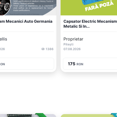
am Mecanici Auto Germania
Capsator Electric Mecanism
Metalic Si In...
llis
Proprietar
1
Pitești
026
1386
07.08.2026
175
RON
RON