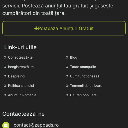
servicii. Postează anunțul tău gratuit și găsește
cumpărători din toată țara.
Postează Anunțuri Gratuit
Link-uri utile
Conectează-te
Blog
Înregistrează-te
Toate anunțurile
Despre noi
Cum funcționează
Politica site-ului
Termenii de utilizare
Anunțuri România
Căutari populare
Contactează-ne
contact@zappads.ro