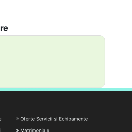
are
e
Oferte Servicii și Echipamente
i
Matrimoniale