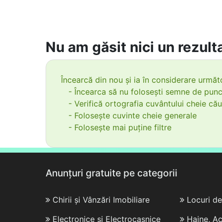
Nu am găsit nici un rezulta
Încearcă din nou și ia în considerare următo
- Încearca să nu folosești semne de punc
- Verifică ortografia cuvântului cheie cău
- Folosește cuvinte cheie generale
- Folosește mai puține filtre
Anunțuri gratuite pe categorii
Chirii și Vânzări Imobiliare
Locuri d
Electronice și Electrocasnice
Haine, Ac