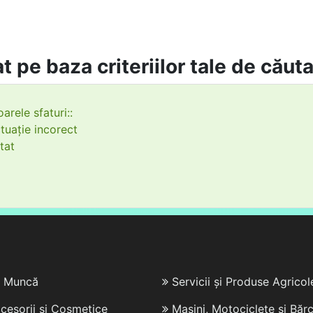
t pe baza criteriilor tale de căut
arele sfaturi::
tuație incorect
tat
e Muncă
Servicii și Produse Agricol
cesorii și Cosmetice
Mașini, Motociclete și Bărc