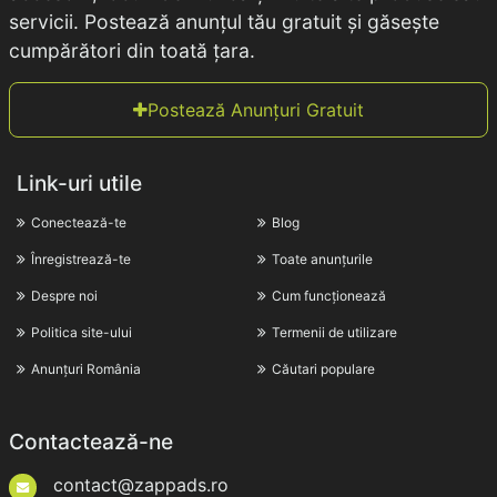
servicii. Postează anunțul tău gratuit și găsește
cumpărători din toată țara.
Postează Anunțuri Gratuit
Link-uri utile
Conectează-te
Blog
Înregistrează-te
Toate anunțurile
Despre noi
Cum funcționează
Politica site-ului
Termenii de utilizare
Anunțuri România
Căutari populare
Contactează-ne
contact@zappads.ro