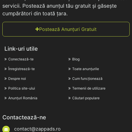
servicii. Postează anunțul tău gratuit și găsește
cumpărători din toată țara.
Postează Anunțuri Gratuit
Link-uri utile
Conectează-te
Blog
Înregistrează-te
Toate anunțurile
Despre noi
Cum funcționează
Politica site-ului
Termenii de utilizare
Anunțuri România
Căutari populare
Contactează-ne
contact@zappads.ro