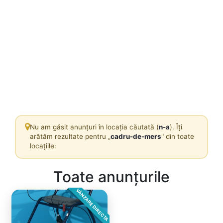
Nu am găsit anunțuri în locația căutată (
n-a
). Îți
arătăm rezultate pentru „
cadru-de-mers
" din toate
locațiile:
Toate anunțurile
VÂNZARE DIRECTA