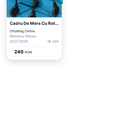
Cadru De Mers Cu Roti Dolomite
OrtoMag Online
Râmnicu Vâlcea
22.07.2026
224
240
RON