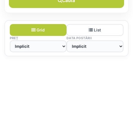
Caută
Grid
List
PREȚ
DATA POSTĂRII