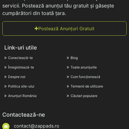
servicii. Postează anunțul tău gratuit și găsește
cumpărători din toată țara.
Postează Anunțuri Gratuit
Link-uri utile
Conectează-te
Blog
Înregistrează-te
Toate anunțurile
Despre noi
Cum funcționează
Politica site-ului
Termenii de utilizare
Anunțuri România
Căutari populare
Contactează-ne
contact@zappads.ro