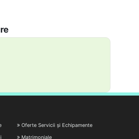
are
e
Oferte Servicii și Echipamente
i
Matrimoniale