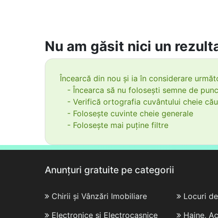
Nu am găsit nici un rezulta
Încearcă din nou și ia în considerare următo
- Încearca să nu folosești semne de punc
- Verifică ortografia cuvântului cheie cău
- Folosește cuvinte cheie generale
- Folosește mai puține filtre
Anunțuri gratuite pe categorii
Chirii și Vânzări Imobiliare
Locuri d
Electronice și Electrocasnice
Haine, Ac