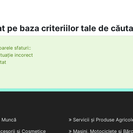
t pe baza criteriilor tale de căut
arele sfaturi::
tuație incorect
tat
e Muncă
Servicii și Produse Agricol
cesorii și Cosmetice
Mașini, Motociclete și Bărc