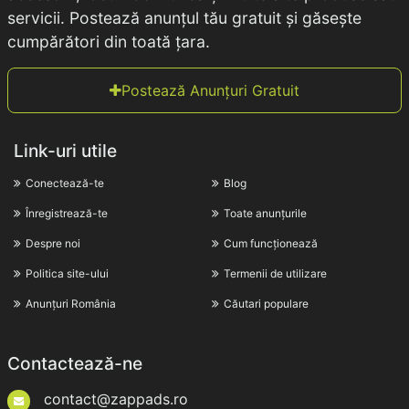
servicii. Postează anunțul tău gratuit și găsește
cumpărători din toată țara.
Postează Anunțuri Gratuit
Link-uri utile
Conectează-te
Blog
Înregistrează-te
Toate anunțurile
Despre noi
Cum funcționează
Politica site-ului
Termenii de utilizare
Anunțuri România
Căutari populare
Contactează-ne
contact@zappads.ro