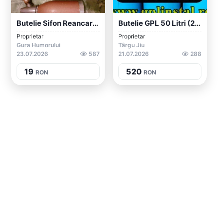
Butelie Sifon Reancarcabila
Butelie GPL 50 Litri (21 Kg) Pentru Cent...
Proprietar
Proprietar
Gura Humorului
Târgu Jiu
23.07.2026
587
21.07.2026
288
19
520
RON
RON