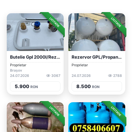
LICITAȚIE
LICITAȚIE
Butelie Gpl 2000l/rezervor Gaz/recipient...
Rezervor GPL/propan 3000l/recipient Gaz/...
Proprietar
Proprietar
Brașov
24.07.2026
3067
24.07.2026
2788
5.900
8.500
RON
RON
LICITAȚIE
LICITAȚIE