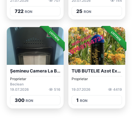
21.07.2026
707
20.07.2026
144
722
25
RON
RON
LICITAȚIE
LICITAȚIE
Șemineu Camera La Butelie De Gaz
TUB BUTELIE Azot Exotic Whip + Baloane!...
Proprietar
Proprietar
Beclean
19.07.2026
516
19.07.2026
4419
300
1
RON
RON