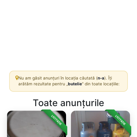
Nu am găsit anunțuri în locația căutată (
n-a
). Îți
arătăm rezultate pentru „
butelie
" din toate locațiile:
Toate anunțurile
LICITAȚIE
LICITAȚIE