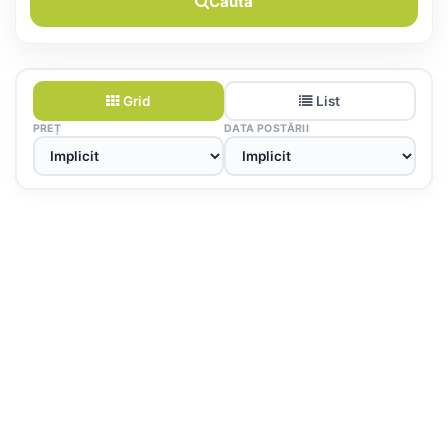
Caută
Grid
List
PREȚ
DATA POSTĂRII