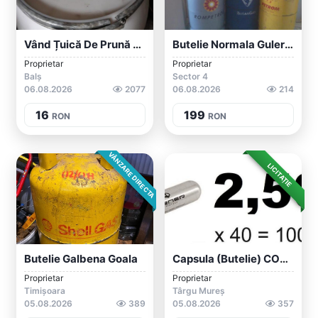
Vând Țuică De Prună Și Vin De Buturuga ,...
Butelie Normala Guler Nu
Proprietar
Proprietar
Balș
Sector 4
06.08.2026
2077
06.08.2026
214
16
199
RON
RON
VÂNZARE DIRECTA
LICITAȚIE
Butelie Galbena Goala
Capsula (butelie) CO2 2.50 RON 40 Bucăți...
Proprietar
Proprietar
Timișoara
Târgu Mureș
05.08.2026
389
05.08.2026
357