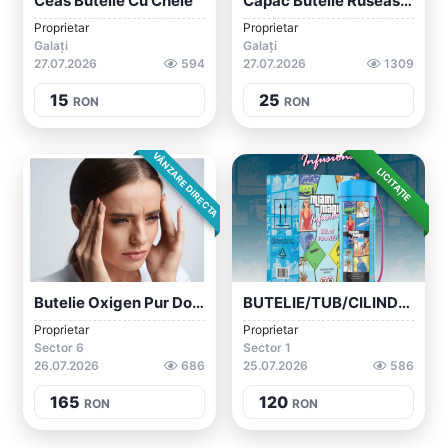
Ceas Butelie Cu Cheie
Capac Butelie Ruseasca Pentru Protectie...
Proprietar
Proprietar
Galați
Galați
27.07.2026
594
27.07.2026
1309
15
25
RON
RON
VÂNZARE DIRECTA
LICITAȚIE
Butelie Oxigen Pur Doză 15 Litri Cu Masc...
BUTELIE/TUB/CILINDRE N2O EXOTIC WHIP 640...
Proprietar
Proprietar
Sector 6
Sector 1
26.07.2026
686
25.07.2026
586
165
120
RON
RON