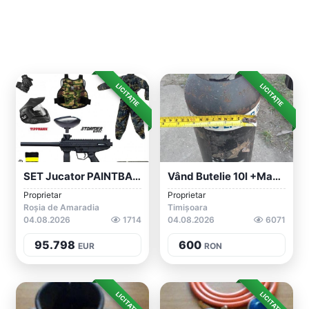
LICITAȚIE
LICITAȚIE
SET Jucator PAINTBALL (arma+butelie+load...
Vând Butelie 10l +manometru.
Proprietar
Proprietar
Roșia de Amaradia
Timișoara
04.08.2026
1714
04.08.2026
6071
95.798
600
EUR
RON
LICITAȚIE
LICITAȚIE