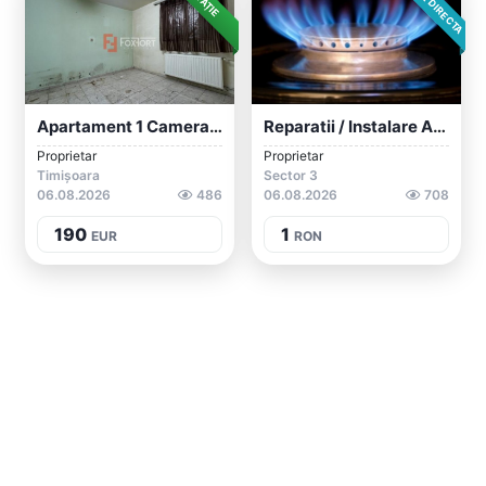
Apartament 1 Camera, De Inchiriat, In Pi...
Reparatii / Instalare Aragaze Casnice
Proprietar
Proprietar
Timișoara
Sector 3
06.08.2026
486
06.08.2026
708
190
1
EUR
RON