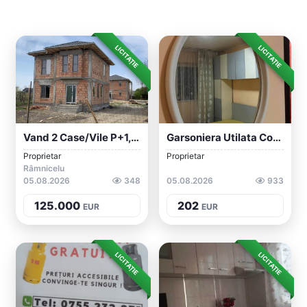
LICITAȚIE
LICITAȚIE
Vand 2 Case/vile P+1, Moderne In Spătaru...
Garsoniera Utilata Complet De Inchiriat
Proprietar
Proprietar
Râmnicelu
05.08.2026
348
05.08.2026
933
125.000
202
EUR
EUR
LICITAȚIE
LICITAȚIE