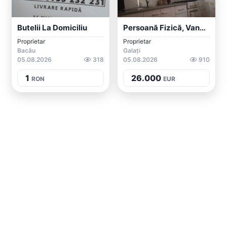
Butelii La Domiciliu
Persoană Fizică, Vand Garsoniera R10
Proprietar
Proprietar
Bacău
Galați
05.08.2026
318
05.08.2026
910
1
26.000
RON
EUR