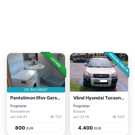
VÂNZARE DIRECTA
LICITAȚIE
DE ÎNCHIRIAT
Pantelimon Ilfov Garsoniera Mobilata Uti...
Vând Hyundai Tucson 2L 2008, 4X4, Benzin...
Proprietar
Proprietar
Pantelimon
Brașov
azi-04:41
737
azi-21:16
555
800
4.400
EUR
EUR