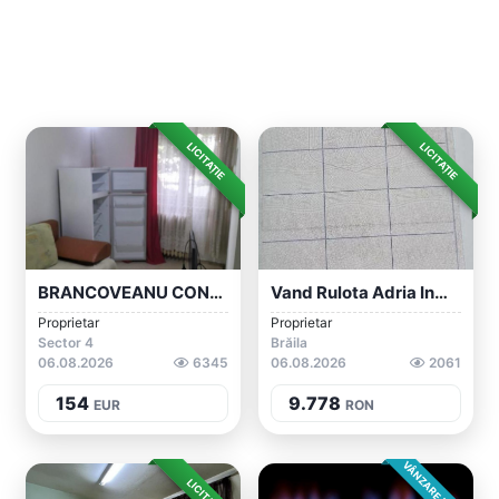
LICITAȚIE
LICITAȚIE
BRANCOVEANU CONF. 3
Vand Rulota Adria Inmatriculat
Proprietar
Proprietar
Sector 4
Brăila
06.08.2026
6345
06.08.2026
2061
154
9.778
EUR
RON
VÂNZARE DIRECTA
LICITAȚIE