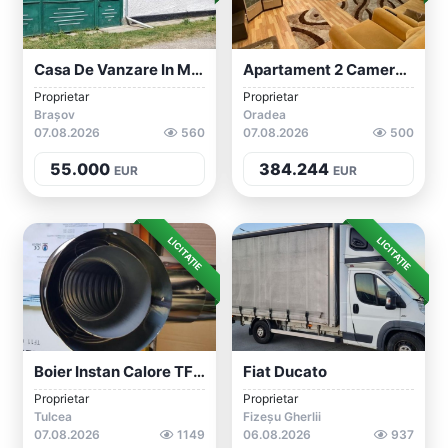
Casa De Vanzare In Mateiaș, Jud. Brașov
Apartament 2 Camere-Nufarul-Central
Proprietar
Proprietar
Brașov
Oradea
07.08.2026
560
07.08.2026
500
55.000
384.244
EUR
EUR
LICITAȚIE
LICITAȚIE
Boier Instan Calore TF11CSC
Fiat Ducato
Proprietar
Proprietar
Tulcea
Fizeșu Gherlii
07.08.2026
1149
06.08.2026
937