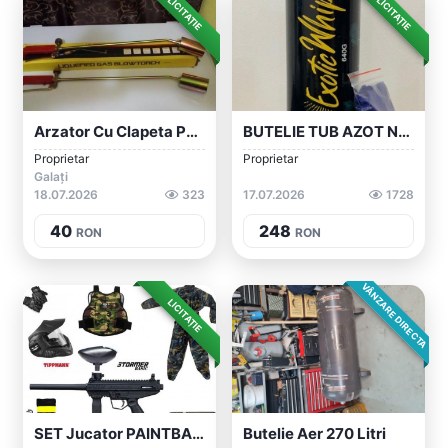
LICITAȚIE
LICITAȚIE
Arzator Cu Clapeta Pentru La Butelie (pa...
BUTELIE TUB AZOT N2O Exotic Whip! Capsul...
Proprietar
Proprietar
Galați
18.07.2026
323
17.07.2026
1728
40
248
RON
RON
VÂNZARE DIRECTA
LICITAȚIE
SET Jucator PAINTBALL (arma+butelie+load...
Butelie Aer 270 Litri