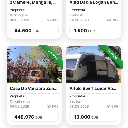
2 Camere, Mangalia, Comision Zero
Vind Dacia Logan Benzina+GPL
Proprietar
Proprietar
Chirnogeni
Brănești
06.08.2026
630
06.08.2026
782
44.500
1.500
EUR
EUR
LICITAȚIE
LICITAȚIE
Casa De Vanzare Zona Deosebita Aproape D...
Altele Swift Lunar Venus
Proprietar
Proprietar
Chiojdeanca
Sector 4
05.08.2026
609
05.08.2026
605
448.976
13.000
EUR
EUR