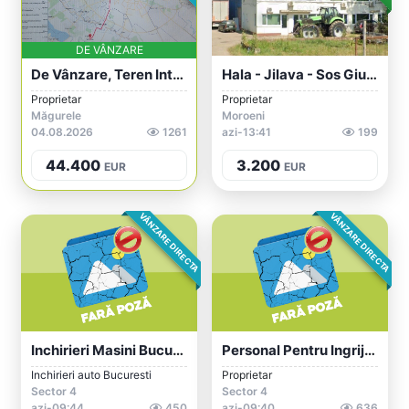
DE VÂNZARE
De Vânzare, Teren Intravilan, 1034 Mp, L...
Hala - Jilava - Sos Giurgiului - Centura...
Proprietar
Proprietar
Măgurele
Moroeni
04.08.2026
1261
azi-13:41
199
44.400
3.200
EUR
EUR
VÂNZARE DIRECTA
VÂNZARE DIRECTA
Inchirieri Masini Bucuresti Aeroport Oto...
Personal Pentru Ingrijire Batrani / Boln...
Inchirieri auto Bucuresti
Proprietar
Sector 4
Sector 4
azi-09:44
450
azi-09:40
636