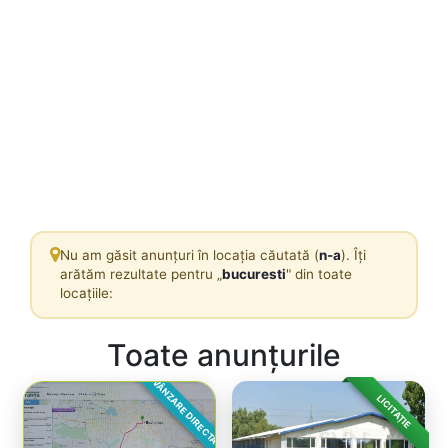
Nu am găsit anunțuri în locația căutată (
n-a
). Îți
arătăm rezultate pentru „
bucuresti
" din toate
locațiile:
Toate anunțurile
VÂNZARE DIRECTA
LICITAȚIE