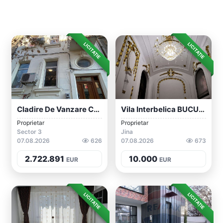
LICITAȚIE
LICITAȚIE
Cladire De Vanzare Centru Bucuresti
Vila Interbelica BUCURESTI
Proprietar
Proprietar
Sector 3
Jina
07.08.2026
626
07.08.2026
673
2.722.891
10.000
EUR
EUR
LICITAȚIE
LICITAȚIE