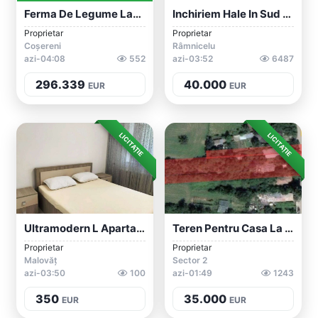
Ferma De Legume Langa Bucuresti
Inchiriem Hale In Sud Bucuresti- Gara Pr...
Proprietar
Proprietar
Coșereni
Râmnicelu
azi-04:08
552
azi-03:52
6487
296.339
40.000
EUR
EUR
LICITAȚIE
LICITAȚIE
Ultramodern L Apartament 2 Camere L Cale...
Teren Pentru Casa La 30 De Minute De Buc...
Proprietar
Proprietar
Malovăț
Sector 2
azi-03:50
100
azi-01:49
1243
350
35.000
EUR
EUR