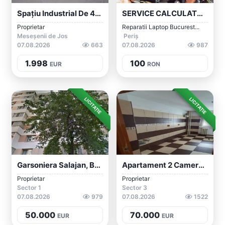
Spațiu Industrial De 450mp De Închiriat...
SERVICE CALCULATOR BUCURESTI LA DOMICILI...
Proprietar
Reparatii Laptop Bucurest...
Meseșenii de Jos
Periș
07.08.2026
663
07.08.2026
987
1.998
100
EUR
RON
LICITAȚIE
LICITAȚIE
Garsoniera Salajan, Bucuresti
Apartament 2 Camere Sector 3, Bucuresti
Proprietar
Proprietar
Sector 1
Sector 3
07.08.2026
979
07.08.2026
1522
50.000
70.000
EUR
EUR