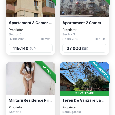
Apartament 3 Camer Cartierul Latin, Bucu...
Apartament 2 Camere Cartierul Salaj, Buc...
Proprietar
Proprietar
Sector 5
Sector 3
07.08.2026
2015
07.08.2026
1615
115.140
37.000
EUR
EUR
VÂNZARE DIRECTA
LICITAȚIE
DE VÂNZARE
Militarii Residence Prima Dată In Bucure...
Teren De Vânzare La Doar 30 De Minute De...
Proprietar
Proprietar
Sector 6
Belciugatele