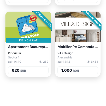
VÂNZARE DIRECTA
VÂNZARE DIRECTA
DE ÎNCHIRIAT
Apartament București 2 Camere , Tel 0769...
Mobilier Pe Comanda Teleorman/Bucuresti
Proprietar
Villa Design
Sector 1
Alexandria
azi-14:40
289
azi-14:12
6461
620
1.000
EUR
RON