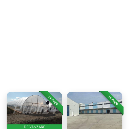
LICITAȚIE
LICITAȚIE
DE VÂNZARE