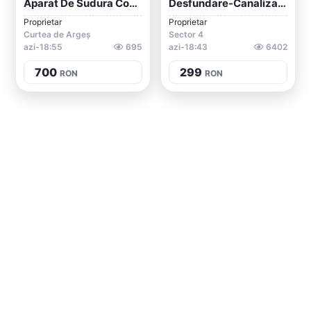
Aparat De Sudura Confectii Metalice 230v...
Desfundare-Canalizare-Bucuresti
Proprietar
Proprietar
Curtea de Argeș
Sector 4
azi-18:55
695
azi-18:43
6402
700
299
RON
RON