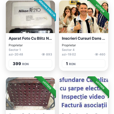
VÂNZARE DIRECTA
LICITAȚIE
Aparat Foto Cu Blitz Nikon.Nou.Bucuresti...
Inscrieri Cursuri Dans Popular Pentru Co...
Proprietar
Proprietar
Sector 1
Sector 4
azi-20:48
893
azi-19:02
460
399
1
RON
RON
LICITAȚIE
LICITAȚIE