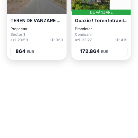
DE VÂNZARE
TEREN DE VANZARE Bucuresti SECTOR 3...
Ocazie ! Teren Intravilan 3500mp ,strada...
Proprietar
Proprietar
Sector 1
Comișani
azi-23:59
363
azi-23:27
419
864
172.864
EUR
EUR