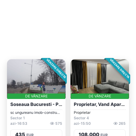
VÂNZARE DIRECTA
VÂNZARE DIRECTA
DE VÂNZARE
DE VÂNZARE
Soseaua Bucuresti - Ploiești, Zona Acade...
Proprietar, Vand Apartament Cu 2 Camere...
sc ungureanu imob-constru...
Proprietar
Sector 1
Sector 4
azi-16:53
575
azi-15:50
265
435
108.000
EUR
EUR