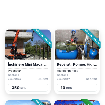
VÂNZARE DIRECTA
VÂNZARE DIRECTA
Închiriere Mini Macara București
Reparatii Pompe, Hidrofoare Si Grupuri D...
Proprietar
Hidrofor perfect
Sector 1
Sector 1
azi-08:42
309
azi-06:17
1030
350
10
RON
RON