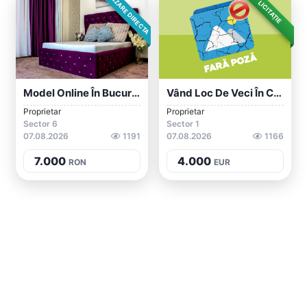
VÂNZARE DIRECTA
LICITAȚIE
Model Online În București
Vând Loc De Veci În Cim. Sf. Vineri Bucu...
Proprietar
Proprietar
Sector 6
Sector 1
07.08.2026
1191
07.08.2026
1166
7.000
4.000
RON
EUR