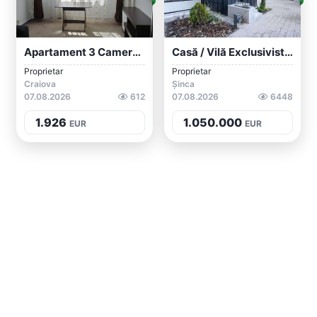
Apartament 3 Camere-De Închiriat Craiova...
Casă / Vilă Exclusivista Pozitionata In...
Proprietar
Proprietar
Craiova
Șinca
07.08.2026
612
07.08.2026
6448
1.926
1.050.000
EUR
EUR