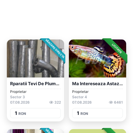
VÂNZARE DIRECTA
LICITAȚIE
Rparatii Tevi De Plumb - Instalatii Tehn...
Ma Intereseaza Astazi Donatii Cu Pesti D...
Proprietar
Proprietar
Sector 3
Sector 4
07.08.2026
322
07.08.2026
6461
1
1
RON
RON