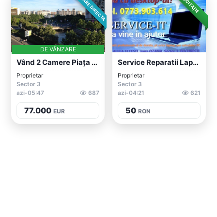
VÂNZARE DIRECTA
LICITAȚIE
DE VÂNZARE
Vând 2 Camere Piața Unirii, București
Service Reparatii Laptop PC Console PS4...
Proprietar
Proprietar
Sector 3
Sector 3
azi-05:47
687
azi-04:21
621
77.000
50
EUR
RON