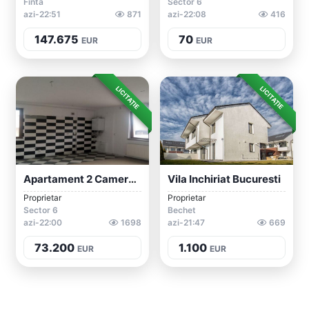
Finta
Sector 6
azi-22:51
871
azi-22:08
416
147.675
70
EUR
EUR
LICITAȚIE
LICITAȚIE
Apartament 2 Camere Cartierul Latin, Buc...
Vila Inchiriat Bucuresti
Proprietar
Proprietar
Sector 6
Bechet
azi-22:00
1698
azi-21:47
669
73.200
1.100
EUR
EUR