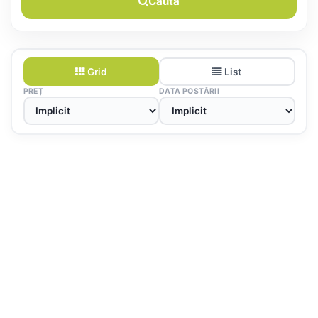
Caută
Grid
List
PREȚ
DATA POSTĂRII