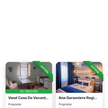
LICITAȚIE
LICITAȚIE
DE VÂNZARE
Vand Casa De Vacanța 50 Km De București
Ana Garsoniere Regim Hotelier Titan Non...
Proprietar
Proprietar