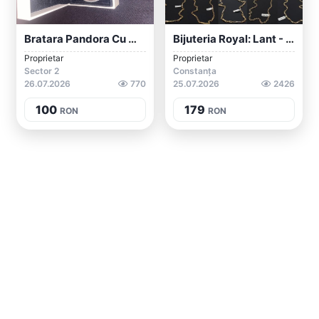
Bratara Pandora Cu Minnie
Bijuteria Royal: Lant - Bratara - Inel -...
Proprietar
Proprietar
Sector 2
Constanța
26.07.2026
770
25.07.2026
2426
100
179
RON
RON