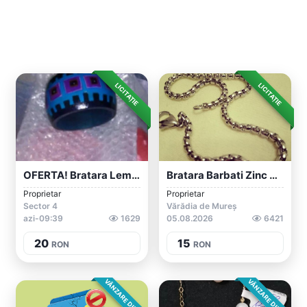
LICITAȚIE
LICITAȚIE
OFERTA! Bratara Lemn Pictata Manual
Bratara Barbati Zinc Alloy 22 Cm Lungime...
Proprietar
Proprietar
Sector 4
Vărădia de Mureș
azi-09:39
1629
05.08.2026
6421
20
15
RON
RON
VÂNZARE DIRECTA
VÂNZARE DIRECTA