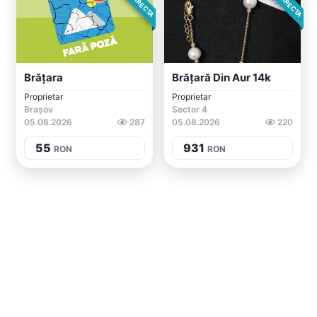
Brățara
Brățară Din Aur 14k
Proprietar
Proprietar
Brașov
Sector 4
05.08.2026
287
05.08.2026
220
55
931
RON
RON