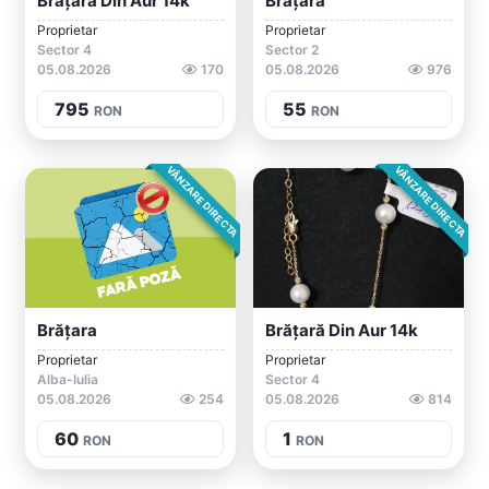
Brățară Din Aur 14k
Brățară
Proprietar
Proprietar
Sector 4
Sector 2
05.08.2026
170
05.08.2026
976
795
55
RON
RON
VÂNZARE DIRECTA
VÂNZARE DIRECTA
Brățara
Brățară Din Aur 14k
Proprietar
Proprietar
Alba-Iulia
Sector 4
05.08.2026
254
05.08.2026
814
60
1
RON
RON