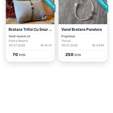
Bratara Trifoi Cu Snur Ajustabil Si Meda...
Vand Bratara Pandora
Verdi market srl
Proprietar
Piatra Neamț
Tecuci
30.07.2026
6114
29.07.2026
6394
70
250
RON
RON