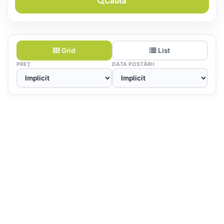
Caută
Grid
List
PREȚ
DATA POSTĂRII