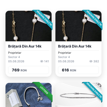
VÂNZARE DIRECTA
VÂNZARE DIRECTA
Brățară Din Aur 14k
Brățară Din Aur 14k
Proprietar
Proprietar
Sector 4
Sector 4
05.08.2026
141
05.08.2026
382
769
616
RON
RON
VÂNZARE DIRECTA
LICITAȚIE