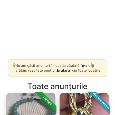
Nu am găsit anunțuri în locația căutată (
n-a
). Îți
arătăm rezultate pentru „
bratara
" din toate locațiile:
Toate anunțurile
VÂNZARE DIRECTA
LICITAȚIE