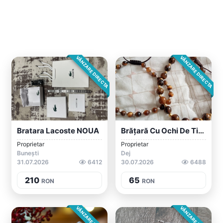
VÂNZARE DIRECTA
VÂNZARE DIRECTA
Bratara Lacoste NOUA
Brățară Cu Ochi De Tigru Maro
Proprietar
Proprietar
Bunești
Dej
31.07.2026
6412
30.07.2026
6488
210
65
RON
RON
VÂNZARE DIRECTA
VÂNZARE DIRECTA