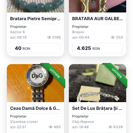
Bratara Pietre Semipretioase Aventurin P...
BRATARA AUR GALBEN/ALB 14K-NOUA
Proprietar
Proprietar
Sector 6
Brașov
azi-06:19
2196
azi-00:44
350
40
4.625
RON
RON
LICITAȚIE
LICITAȚIE
Ceas Damă Dolce & Gabbana Original, Brăț...
Set De Lux Brățara Și Lanț
Proprietar
Proprietar
Vizantea-Livezi
Cluj-Napoca
azi-22:31
495
azi-18:46
6339