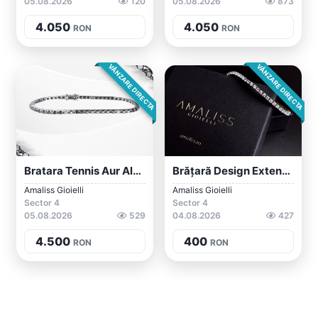
05.08.2026
120
05.08.2026
873
4.050
4.050
RON
RON
VÂNZARE DIRECTA
VÂNZARE DIRECTA
Bratara Tennis Aur Alb 18 Kt Diamante Ne...
Brățară Design Extensibil - Argint Rodia...
Amaliss Gioielli
Amaliss Gioielli
Sector 4
Sector 4
05.08.2026
529
04.08.2026
427
4.500
400
RON
RON