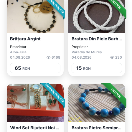
VÂNZARE DIRECTA
LICITAȚIE
Brățara Argint
Bratara Din Piele Barbati Culoare Alba 6...
Proprietar
Proprietar
Alba-Iulia
Vărădia de Mureș
04.08.2026
6168
04.08.2026
230
65
15
RON
RON
VÂNZARE DIRECTA
LICITAȚIE
Vând Set Bijuterii Noi - Ceas, Brățară,...
Bratara Pietre Semipretioase Lapis Lazul...