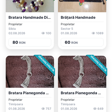
Bratara Handmade Din Ametist, Ametrin Si...
Brățară Handmade
Proprietar
Proprietar
Sibiu
Sector 5
02.08.2026
100
01.08.2026
1089
80
60
RON
RON
VÂNZARE DIRECTA
VÂNZARE DIRECTA
Bratara Pianegonda Din Argint
Bratara Pianegonda Din Argint
Proprietar
Proprietar
Timișoara
Timișoara
01.08.2026
757
01.08.2026
649