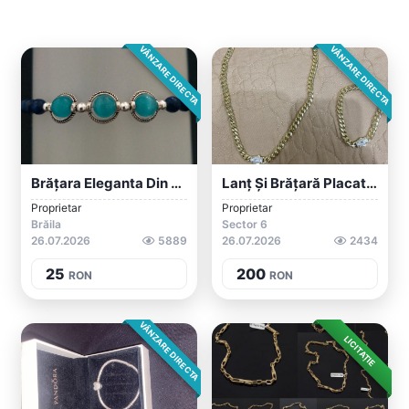
VÂNZARE DIRECTA
VÂNZARE DIRECTA
Brățara Eleganta Din Lapislazuli, Moonst...
Lanț Și Brățară Placat Cu Aur De 14k
Proprietar
Proprietar
Brăila
Sector 6
26.07.2026
5889
26.07.2026
2434
25
200
RON
RON
VÂNZARE DIRECTA
LICITAȚIE