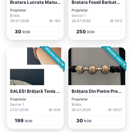
Bratara Lucrata Manual,cu Lant De Bicicl...
Bratara Fossil Barbateasca
Proprietar
Proprietar
Brăila
Sector 1
28.07.2026
185
28.07.2026
853
30
250
RON
RON
VÂNZARE DIRECTA
VÂNZARE DIRECTA
SALES! Brățară Tenis Multicoloră Placată...
Brățara Din Pietre Prețioase Și Argint
Proprietar
Proprietar
Sector 1
Brăila
27.07.2026
924
26.07.2026
5837
199
30
RON
RON