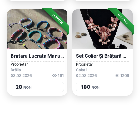
LICITAȚIE
LICITAȚIE
Bratara Lucrata Manual
Set Colier Și Brățară Handmade Mărgele/p...
Proprietar
Proprietar
Brăila
Galați
03.08.2026
161
02.08.2026
1209
28
180
RON
RON