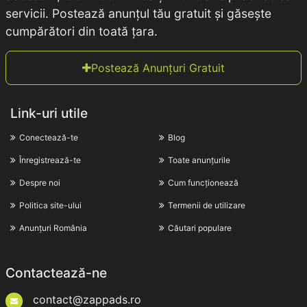
servicii. Postează anunțul tău gratuit și găsește
cumpărători din toată țara.
Postează Anunțuri Gratuit
Link-uri utile
Conectează-te
Blog
Înregistrează-te
Toate anunțurile
Despre noi
Cum funcționează
Politica site-ului
Termenii de utilizare
Anunțuri România
Căutari populare
Contactează-ne
contact@zappads.ro