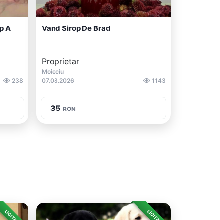
p A
Vand Sirop De Brad
Proprietar
Moieciu
238
07.08.2026
1143
35
RON
LICITAȚIE
LICITAȚIE