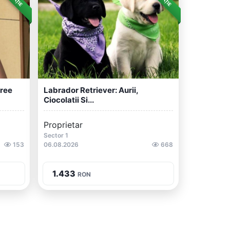
gree
Labrador Retriever: Aurii,
Ciocolatii Si...
Proprietar
Sector 1
153
06.08.2026
668
1.433
RON