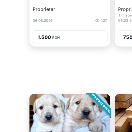
Proprietar
Propri
Timișoa
06.08.2026
427
05.08.
1.500
75
RON
VÂNZARE DIRECTA