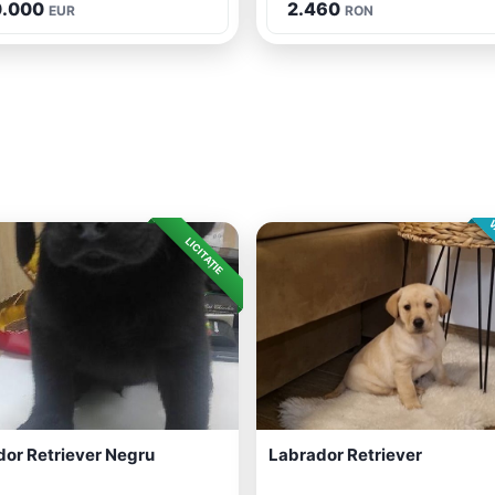
.000
2.460
EUR
RON
V
LICITAȚIE
or Retriever Negru
Labrador Retriever