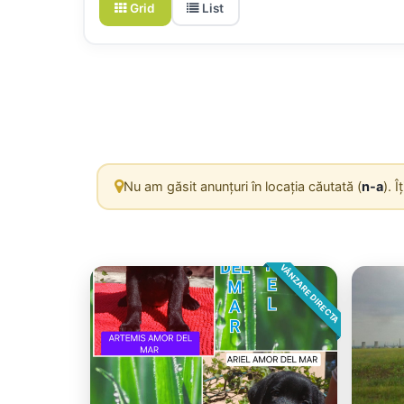
Grid
List
Nu am găsit anunțuri în locația căutată (
n-a
). 
VÂNZARE DIRECTA