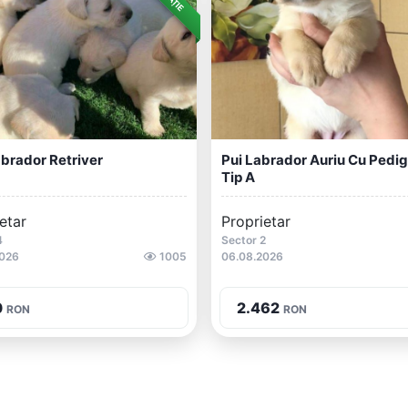
abrador Retriver
Pui Labrador Auriu Cu Pedi
Tip A
etar
Proprietar
4
Sector 2
2026
1005
06.08.2026
0
2.462
RON
RON