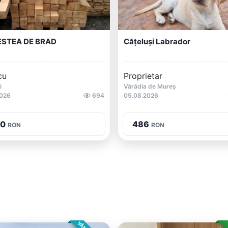
STEA DE BRAD
Cățeluși Labrador
cu
Proprietar
i
Vărădia de Mureș
2026
694
05.08.2026
50
486
RON
RON