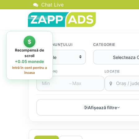
Chat Live
TIPUL ANUNȚULUI
CATEGORIE
PREȚ (RON)
LOCAȚIE
–
Afișează filtre