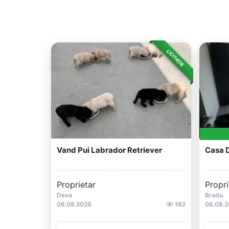
LICITAȚIE
Vand Pui Labrador Retriever
Casa D
Proprietar
Propri
Deva
Bradu
06.08.2026
162
06.08.