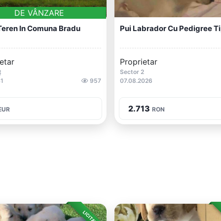
DE VÂNZARE
Teren In Comuna Bradu
Pui Labrador Cu Pedigree Ti
etar
Proprietar
ț
Sector 2
41
957
07.08.2026
2.713
EUR
RON
LICITAȚIE