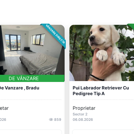
VÂNZARE DIRECTA
DE VÂNZARE
e Vanzare , Bradu
Pui Labrador Retriever Cu
Pedigree Tip A
etar
Proprietar
Sector 2
2026
859
06.08.2026