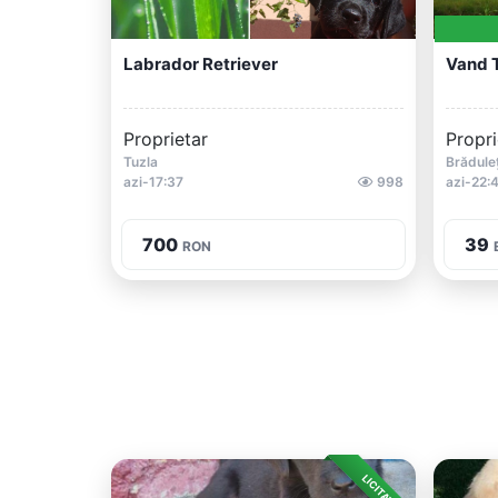
Labrador Retriever
Vand 
Proprietar
Propri
Tuzla
Brădule
azi-17:37
998
azi-22:
700
39
RON
LICITAȚIE