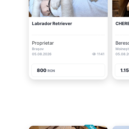
Labrador Retriever
CHERE
Proprietar
Beres
Brașov
Moineșt
05.08.2026
1141
05.08.
800
1.1
RON