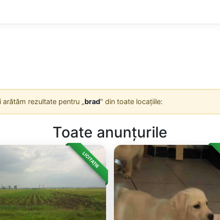
Îți arătăm rezultate pentru „
brad
" din toate locațiile:
Toate anunțurile
LICITAȚIE