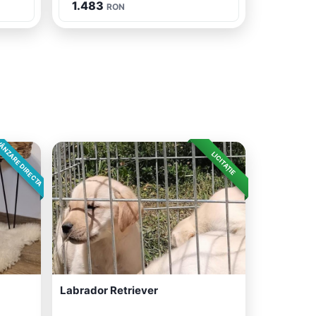
1.483
RON
ÂNZARE DIRECTA
LICITAȚIE
Labrador Retriever