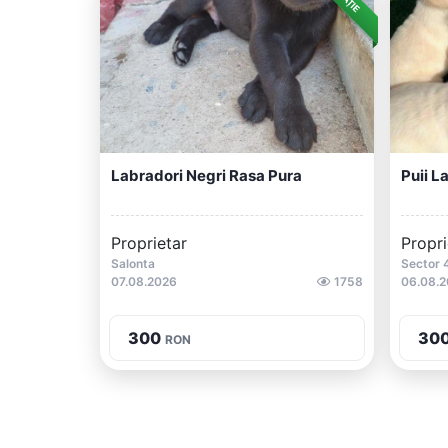
Labradori Negri Rasa Pura
Puii L
Proprietar
Propri
Salonta
Sector 
07.08.2026
1758
06.08.
300
30
RON