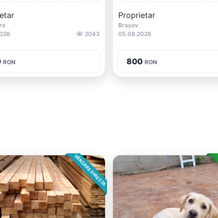
etar
Proprietar
ra
Brașov
2026
2043
05.08.2026
0
800
RON
RON
VÂNZARE DIRECTA