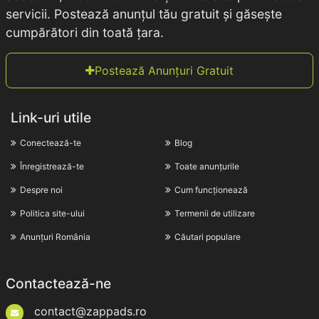
servicii. Postează anunțul tău gratuit și găsește
cumpărători din toată țara.
Postează Anunțuri Gratuit
Link-uri utile
Conectează-te
Blog
Înregistrează-te
Toate anunțurile
Despre noi
Cum funcționează
Politica site-ului
Termenii de utilizare
Anunțuri România
Căutari populare
Contactează-ne
contact@zappads.ro