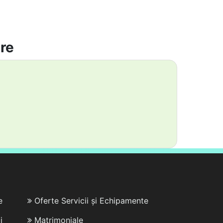
are
e
Oferte Servicii și Echipamente
i
Matrimoniale