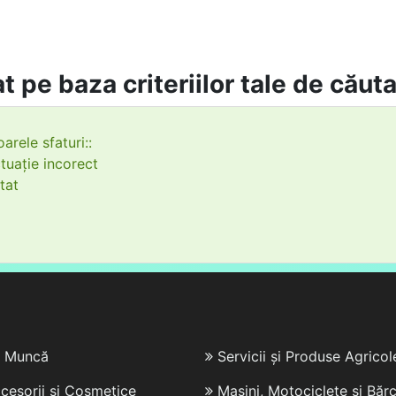
t pe baza criteriilor tale de căut
arele sfaturi::
tuație incorect
tat
e Muncă
Servicii și Produse Agricol
cesorii și Cosmetice
Mașini, Motociclete și Bărc