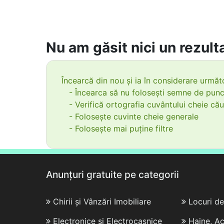
Nu am găsit nici un rezulta
Încearcă din nou și ia în considerare următo
- Încearca să nu folosești semne de punc
- Verifică ortografia cuvântului cheie cău
- Folosește cuvinte cheie generale
- Folosește mai puține filtre
Anunțuri gratuite pe categorii
Chirii și Vânzări Imobiliare
Locuri d
Electronice și Electrocasnice
Haine, Ac