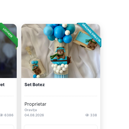
VÂNZARE DIRECTA
LICITAȚIE
et
Set Botez
Proprietar
Oravița
6386
04.08.2026
338