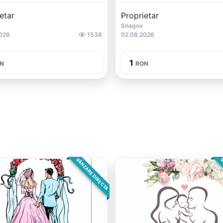
etar
Proprietar
Snagov
026
1538
02.08.2026
1
N
RON
VÂNZARE DIRECTA
V