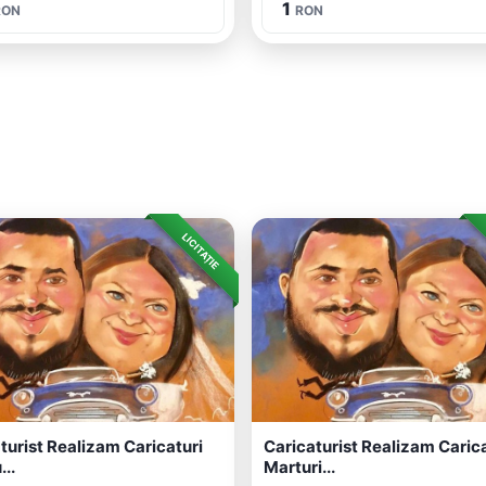
1
RON
RON
LICITAȚIE
turist Realizam Caricaturi
Caricaturist Realizam Carica
...
Marturi...