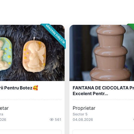
VÂNZARE DIRECTA
ii Pentru Botez🥰
FANTANA DE CIOCOLATA Pr
Excelent Pentr...
etar
Proprietar
ra
Sector 5
2026
561
04.08.2026