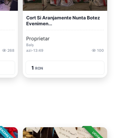
Cort Si Aranjamente Nunta Botez
Evenimen...
Proprietar
Balș
268
azi-13:49
100
1
RON
ÂNZARE DIRECTA
LICITAȚIE