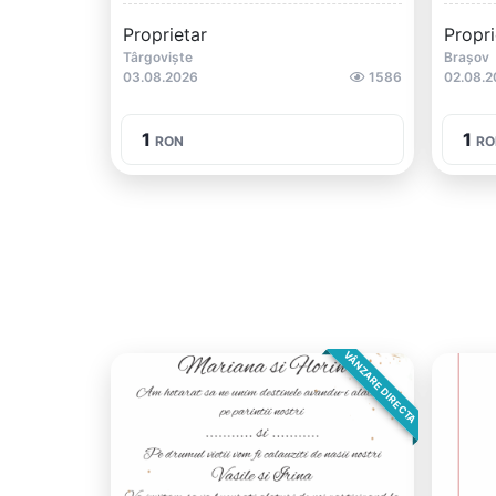
Proprietar
Propri
Târgoviște
Brașov
03.08.2026
1586
02.08.2
1
1
RON
RO
VÂNZARE DIRECTA