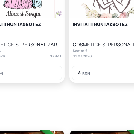
ATII NUNTA&BOTEZ
INVITATII NUNTA&BOTEZ
TICE SI PERSONALIZAR...
COSMETICE SI PERSONALIZ
6
Sector 6
026
441
31.07.2026
4
ON
RON