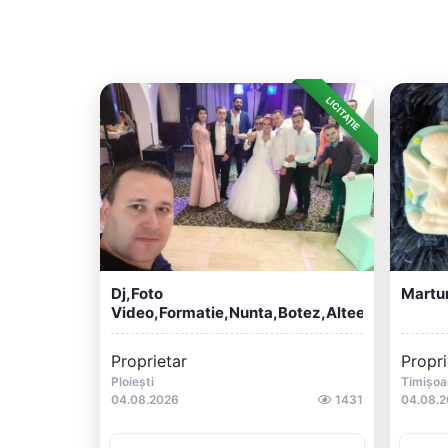
LICITAȚIE
Dj,foto
Martur
Video,formatie,nunta,botez,altee...
Proprietar
Propri
Ploiești
Timișoa
04.08.2026
1431
04.08.