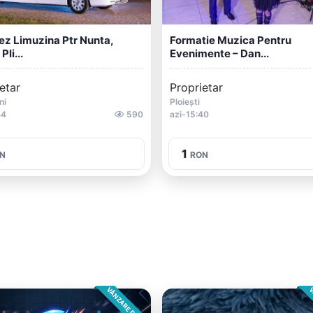
iez Limuzina Ptr Nunta,
Formatie Muzica Pentru
Pli...
Evenimente – Dan...
etar
Proprietar
ni
Ploiești
44
590
azi-15:40
1
N
RON
VÂNZARE DIRECTA
V