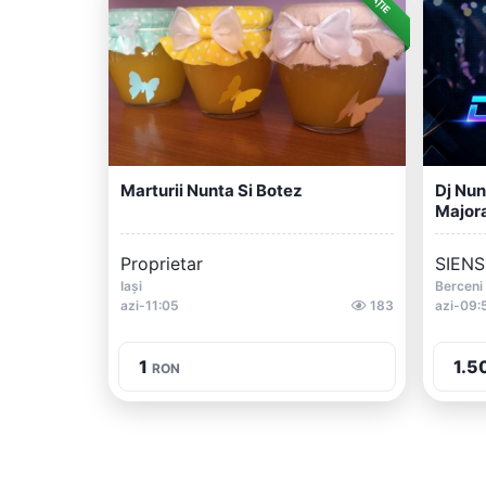
Marturii Nunta Si Botez
Dj Nun
Majora
Proprietar
SIENSI
Iași
Berceni
azi-11:05
183
azi-09:
1
1.5
RON