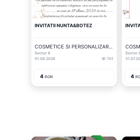
INVITATII NUNTA&BOTEZ
INVIT
COSMETICE SI PERSONALIZAR...
COSME
Sector 6
Sector 
01.08.2026
701
31.07.2
4
4
RON
R