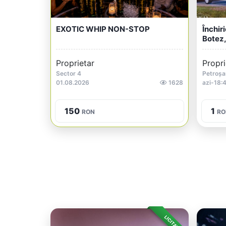
EXOTIC WHIP NON-STOP
Închir
Botez, 
Proprietar
Propri
Sector 4
Petroșa
01.08.2026
1628
azi-18:
150
1
RON
RO
LICITAȚIE