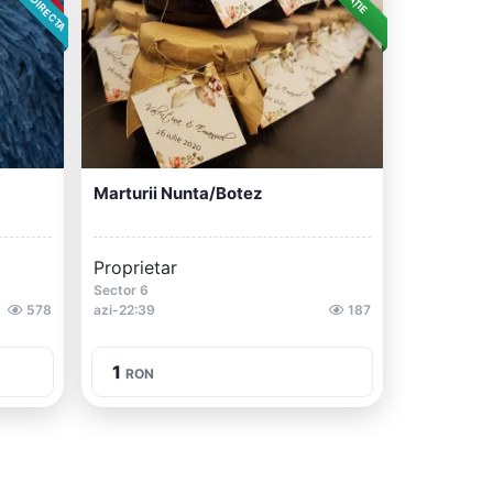
Marturii Nunta/botez
Proprietar
Sector 6
578
azi-22:39
187
1
RON