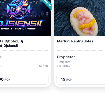
ta,djbotez,dj
Marturii Pentru Botez
t,djsiensii
I
Proprietar
Timișoara
55
170
azi-06:47
00
15
RON
RON