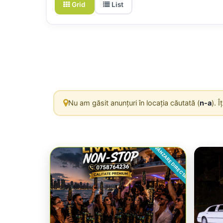
Grid
List
Nu am găsit anunțuri în locația căutată (
n-a
). 
VÂNZARE DIRECTA