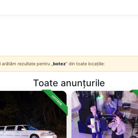
Îți arătăm rezultate pentru „
botez
" din toate locațiile:
Toate anunțurile
LICITAȚIE