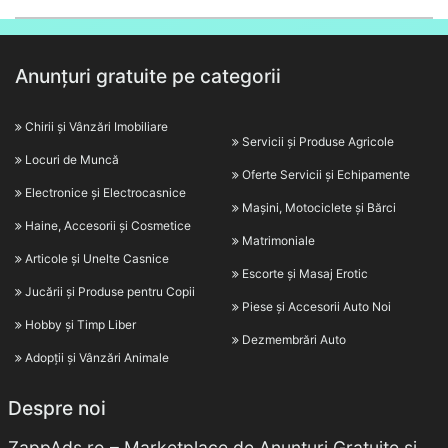
Anunțuri gratuite pe categorii
Chirii și Vânzări Imobiliare
Servicii și Produse Agricole
Locuri de Muncă
Oferte Servicii și Echipamente
Electronice și Electrocasnice
Mașini, Motociclete și Bărci
Haine, Accesorii și Cosmetice
Matrimoniale
Articole și Unelte Casnice
Escorte și Masaj Erotic
Jucării și Produse pentru Copii
Piese și Accesorii Auto Noi
Hobby și Timp Liber
Dezmembrări Auto
Adopții și Vânzări Animale
Despre noi
ZappAds.ro – Marketplace de Anunțuri Gratuite și