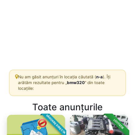
Nu am găsit anunțuri în locația căutată (
n-a
). Îți
arătăm rezultate pentru „
bmw320
" din toate
locațiile:
Toate anunțurile
VÂNZARE DIRECTA
LICITAȚIE