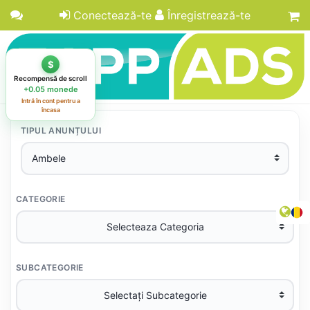
Conectează-te
Înregistrează-te
$
Recompensă de scroll
+0.05 monede
Intră în cont pentru a
încasa
TIPUL ANUNȚULUI
CATEGORIE
SUBCATEGORIE