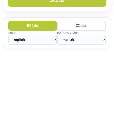
Caută
Grid
List
PREȚ
DATA POSTĂRII