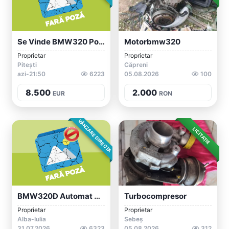
Se Vinde BMW320 Power Tuning Sport
Motorbmw320
Proprietar
Proprietar
Pitești
Căpreni
azi-21:50
6223
05.08.2026
100
8.500
2.000
EUR
RON
VÂNZARE DIRECTA
LICITAȚIE
BMW320D Automat 8+1
Turbocompresor
Proprietar
Proprietar
Alba-Iulia
Sebeș
31.07.2026
6323
05.08.2026
312