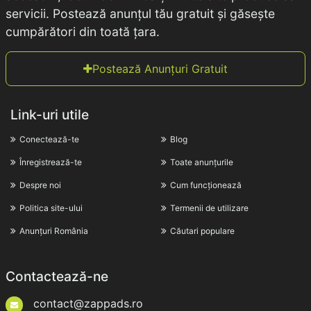
servicii. Postează anunțul tău gratuit și găsește
cumpărători din toată țara.
Postează Anunțuri Gratuit
Link-uri utile
Conectează-te
Blog
Înregistrează-te
Toate anunțurile
Despre noi
Cum funcționează
Politica site-ului
Termenii de utilizare
Anunțuri România
Căutari populare
Contactează-ne
contact@zappads.ro