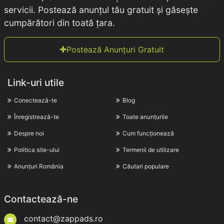
servicii. Postează anunțul tău gratuit și găsește
cumpărători din toată țara.
Postează Anunțuri Gratuit
Link-uri utile
Conectează-te
Blog
Înregistrează-te
Toate anunțurile
Despre noi
Cum funcționează
Politica site-ului
Termenii de utilizare
Anunțuri România
Căutari populare
Contactează-ne
contact@zappads.ro