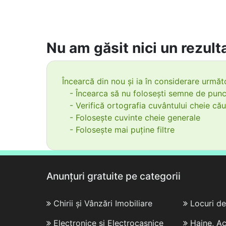
Nu am găsit nici un rezulta
Încearcă din nou și ia în considerare următo
- Încearca să nu folosești semne de punc
- Verifică ortografia cuvântului cheie cău
- Folosește cuvinte cheie generale
- Folosește mai puține filtre
Anunțuri gratuite pe categorii
Chirii și Vânzări Imobiliare
Locuri d
Electronice și Electrocasnice
Haine, Ac