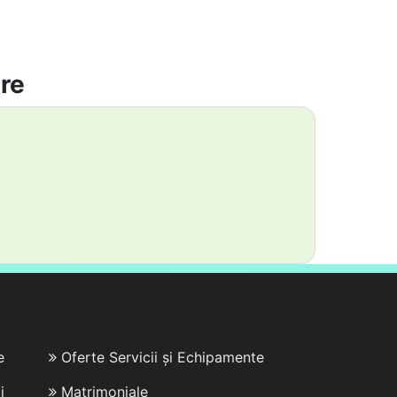
are
e
Oferte Servicii și Echipamente
i
Matrimoniale