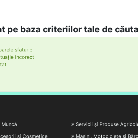
t pe baza criteriilor tale de căut
arele sfaturi::
tuație incorect
tat
e Muncă
Servicii și Produse Agricol
cesorii și Cosmetice
Mașini, Motociclete și Bărc