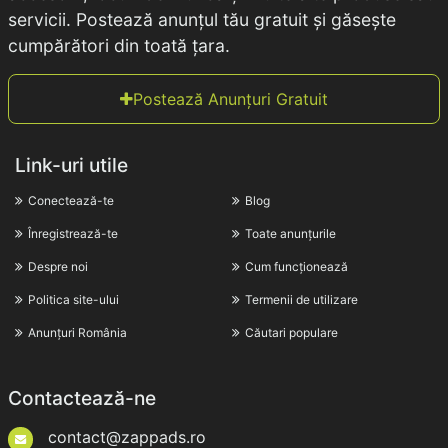
servicii. Postează anunțul tău gratuit și găsește
cumpărători din toată țara.
Postează Anunțuri Gratuit
Link-uri utile
Conectează-te
Blog
Înregistrează-te
Toate anunțurile
Despre noi
Cum funcționează
Politica site-ului
Termenii de utilizare
Anunțuri România
Căutari populare
Contactează-ne
contact@zappads.ro