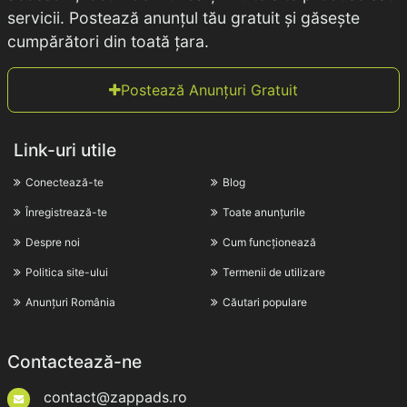
servicii. Postează anunțul tău gratuit și găsește
cumpărători din toată țara.
Postează Anunțuri Gratuit
Link-uri utile
Conectează-te
Blog
Înregistrează-te
Toate anunțurile
Despre noi
Cum funcționează
Politica site-ului
Termenii de utilizare
Anunțuri România
Căutari populare
Contactează-ne
contact@zappads.ro