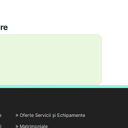
are
e
Oferte Servicii și Echipamente
i
Matrimoniale