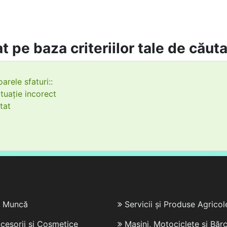
t pe baza criteriilor tale de căut
arele sfaturi::
tuație incorect
tat
e Muncă
Servicii și Produse Agricol
cesorii și Cosmetice
Mașini, Motociclete și Bărc