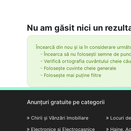
Nu am găsit nici un rezulta
Încearcă din nou și ia în considerare următo
- Încearca să nu folosești semne de punc
- Verifică ortografia cuvântului cheie cău
- Folosește cuvinte cheie generale
- Folosește mai puține filtre
Anunțuri gratuite pe categorii
Chirii și Vânzări Imobiliare
Locuri d
Electronice și Electrocasnice
Haine, Ac