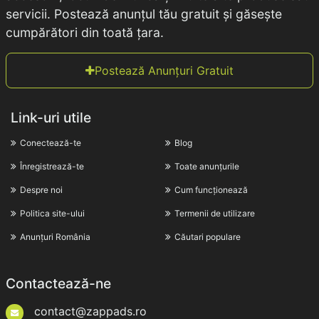
servicii. Postează anunțul tău gratuit și găsește
cumpărători din toată țara.
Postează Anunțuri Gratuit
Link-uri utile
Conectează-te
Blog
Înregistrează-te
Toate anunțurile
Despre noi
Cum funcționează
Politica site-ului
Termenii de utilizare
Anunțuri România
Căutari populare
Contactează-ne
contact@zappads.ro