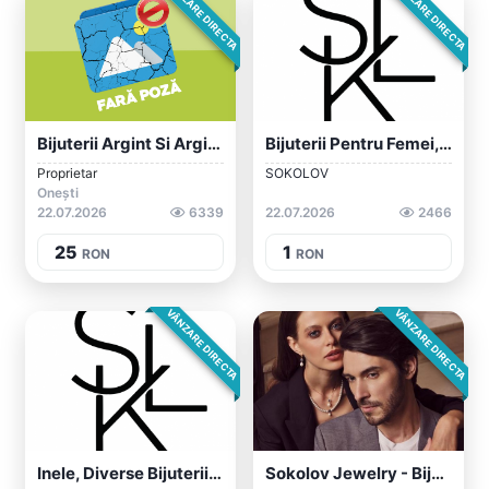
VÂNZARE DIRECTA
VÂNZARE DIRECTA
Bijuterii Argint Si Argint Placat Cu Aur
Bijuterii Pentru Femei, Cu Inserții De P...
Proprietar
SOKOLOV
Onești
22.07.2026
6339
22.07.2026
2466
25
1
RON
RON
VÂNZARE DIRECTA
VÂNZARE DIRECTA
Inele, Diverse Bijuterii Și Accesorii Pe...
Sokolov Jewelry - Bijuterii