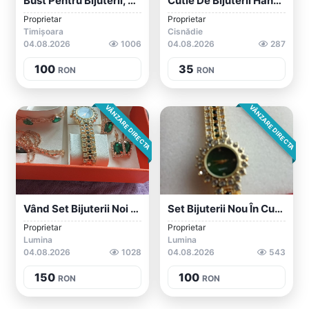
Bust Pentru Bijuterii, Din Material De I...
Cutie De Bijuterii Handmade - Cadou Perf...
Proprietar
Proprietar
Timișoara
Cisnădie
04.08.2026
1006
04.08.2026
287
100
35
RON
RON
VÂNZARE DIRECTA
VÂNZARE DIRECTA
Vând Set Bijuterii Noi - Ceas, Brățară,...
Set Bijuterii Nou În Cutie Portocalie
Proprietar
Proprietar
Lumina
Lumina
04.08.2026
1028
04.08.2026
543
150
100
RON
RON