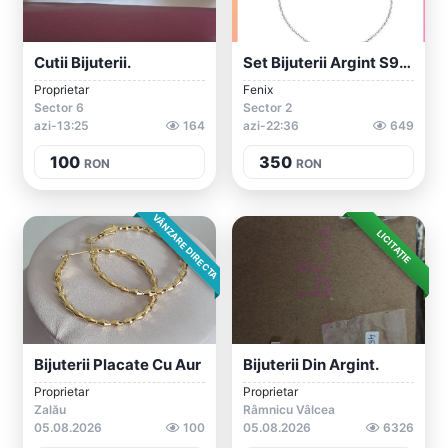
Cutii Bijuterii.
Set Bijuterii Argint S925
Proprietar
Fenix
Sector 6
Sector 2
azi-13:25
164
azi-22:36
649
100
350
RON
RON
VÂNZARE DIRECTA
LICITAȚIE
Bijuterii Placate Cu Aur
Bijuterii Din Argint.
Proprietar
Proprietar
Zalău
Râmnicu Vâlcea
05.08.2026
100
05.08.2026
6326