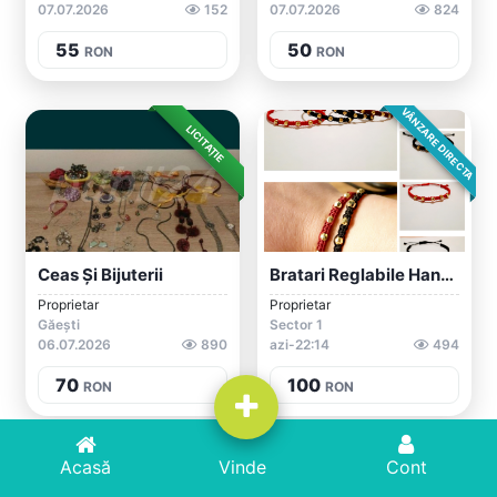
07.07.2026
152
07.07.2026
824
55
50
RON
RON
VÂNZARE DIRECTA
LICITAȚIE
Ceas Și Bijuterii
Bratari Reglabile Handmade
Proprietar
Proprietar
Găești
Sector 1
06.07.2026
890
azi-22:14
494
70
100
RON
RON
Acasă
Acasă
Adaugă Anunț
Vinde
Cont
Cont