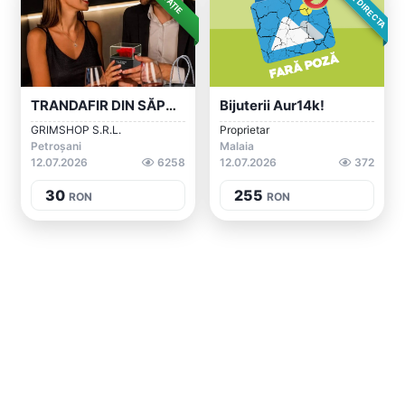
TRANDAFIR DIN SĂPUN ÎN CUTIE TIP BIJUTER...
Bijuterii Aur14k!
GRIMSHOP S.R.L.
Proprietar
Petroșani
Malaia
12.07.2026
6258
12.07.2026
372
30
255
RON
RON