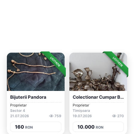
LICITAȚIE
LICITAȚIE
Bijuterii Pandora
Colectionar Cumpar Bijuterii Vechi Aur A...
Proprietar
Proprietar
Sector 4
Timișoara
21.07.2026
759
19.07.2026
270
160
10.000
RON
RON