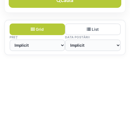
Caută
Grid
List
PREȚ
DATA POSTĂRII