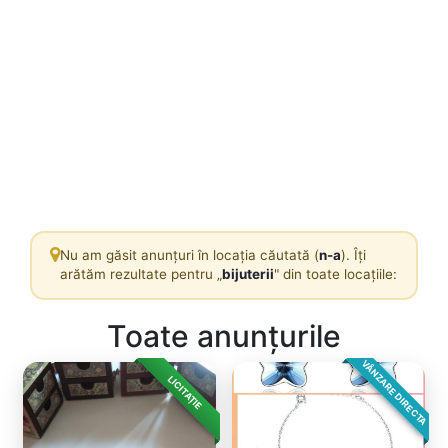
Nu am găsit anunțuri în locația căutată (
n-a
). Îți
arătăm rezultate pentru „
bijuterii
" din toate locațiile:
Toate anunțurile
VÂNZARE DIRECTA
LICITAȚIE