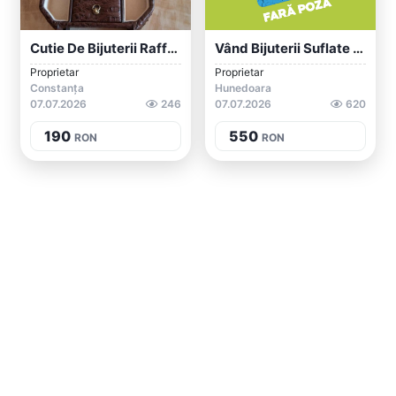
Cutie De Bijuterii Raffaella Curiel 3901...
Vând Bijuterii Suflate Și Placate In Aur
Proprietar
Proprietar
Constanța
Hunedoara
07.07.2026
246
07.07.2026
620
190
550
RON
RON