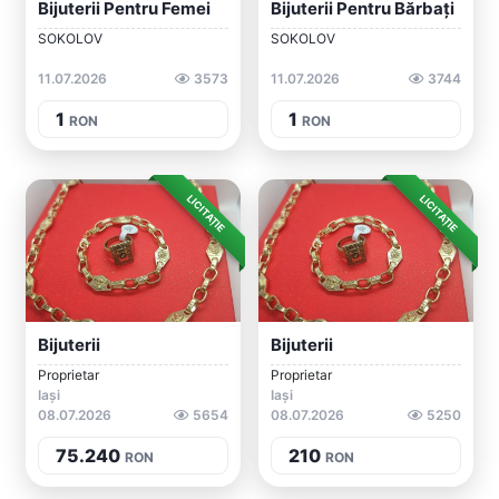
Bijuterii Pentru Femei
Bijuterii Pentru Bărbați
SOKOLOV
SOKOLOV
11.07.2026
3573
11.07.2026
3744
1
1
RON
RON
LICITAȚIE
LICITAȚIE
Bijuterii
Bijuterii
Proprietar
Proprietar
Iași
Iași
08.07.2026
5654
08.07.2026
5250
75.240
210
RON
RON