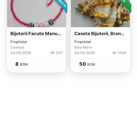
Bijuterii Facute Manual Din Margele De D...
Caseta Bijuterii, Bronz Emailata,superba...
Proprietar
Proprietar
Craiova
Baia Mare
04.08.2026
347
04.08.2026
1056
8
50
RON
RON