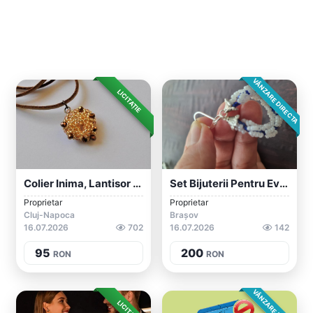
VÂNZARE DIRECTA
LICITAȚIE
Colier Inima, Lantisor Auriu, Pandantiv...
Set Bijuterii Pentru Evenimente
Proprietar
Proprietar
Cluj-Napoca
Brașov
16.07.2026
702
16.07.2026
142
95
200
RON
RON
VÂNZARE DIRECTA
LICITAȚIE