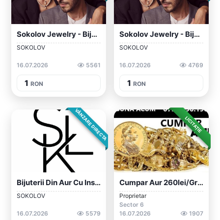
Sokolov Jewelry - Bijuterii Inspirate De...
Sokolov Jewelry - Bijuterii Inspirate De...
SOKOLOV
SOKOLOV
16.07.2026
5561
16.07.2026
4769
1
1
RON
RON
VÂNZARE DIRECTA
LICITAȚIE
Bijuterii Din Aur Cu Inserții De Pietre...
Cumpar Aur 260lei/gram Bijuterii Aur Sau...
SOKOLOV
Proprietar
Sector 6
16.07.2026
5579
16.07.2026
1907