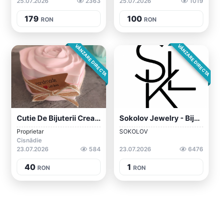
25.07.2026
2363
25.07.2026
1019
179
100
RON
RON
VÂNZARE DIRECTA
VÂNZARE DIRECTA
Cutie De Bijuterii Creată Manual
Sokolov Jewelry - Bijuterii Din Aur Sau...
Proprietar
SOKOLOV
Cisnădie
23.07.2026
584
23.07.2026
6476
40
1
RON
RON