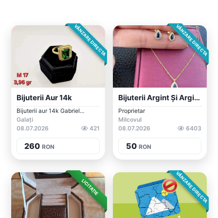
VÂNZARE DIRECTA
VÂNZARE DIRECTA
Bijuterii Aur 14k
Bijuterii Argint Și Argint Suflat Cu Aur...
Bijuterii aur 14k Gabriel...
Proprietar
Galați
Milcovul
08.07.2026
421
08.07.2026
6403
260
50
RON
RON
VÂNZARE DIRECTA
LICITAȚIE