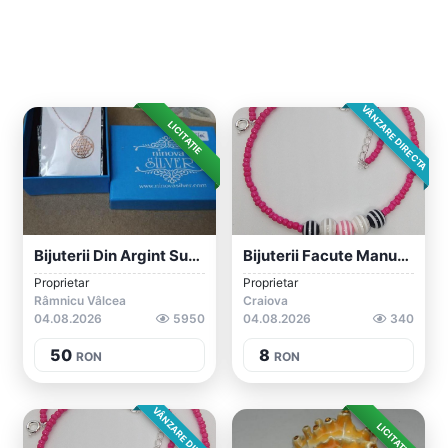
VÂNZARE DIRECTA
LICITAȚIE
Bijuterii Din Argint Suflate Cu Aur.
Bijuterii Facute Manual Din Margele De D...
Proprietar
Proprietar
Râmnicu Vâlcea
Craiova
04.08.2026
5950
04.08.2026
340
50
8
RON
RON
VÂNZARE DIRECTA
LICITAȚIE