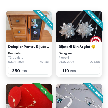
VÂNZARE DIRECTA
VÂNZARE DIRECTA
Dulapior Pentru Bijuterii
Bijuterii Din Argint 😌
Proprietar
Georgiana
Târgoviște
Plopeni
03.08.2026
281
29.07.2026
588
250
110
RON
RON
VÂNZARE DIRECTA
LICITAȚIE