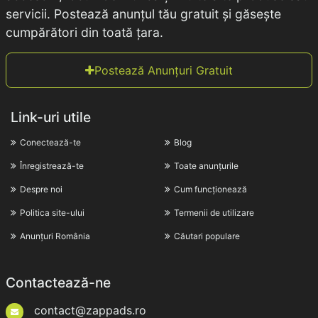
servicii. Postează anunțul tău gratuit și găsește
cumpărători din toată țara.
Postează Anunțuri Gratuit
Link-uri utile
Conectează-te
Blog
Înregistrează-te
Toate anunțurile
Despre noi
Cum funcționează
Politica site-ului
Termenii de utilizare
Anunțuri România
Căutari populare
Contactează-ne
contact@zappads.ro