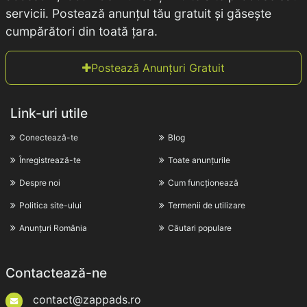
servicii. Postează anunțul tău gratuit și găsește
cumpărători din toată țara.
Postează Anunțuri Gratuit
Link-uri utile
Conectează-te
Blog
Înregistrează-te
Toate anunțurile
Despre noi
Cum funcționează
Politica site-ului
Termenii de utilizare
Anunțuri România
Căutari populare
Contactează-ne
contact@zappads.ro