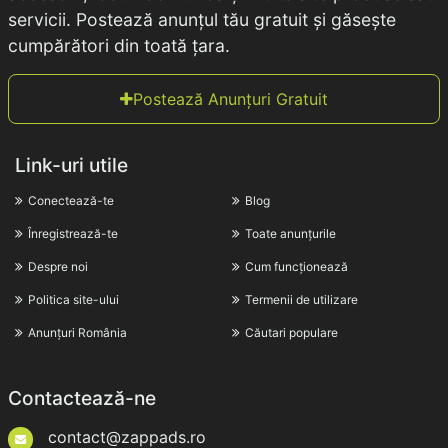
servicii. Postează anunțul tău gratuit și găsește
cumpărători din toată țara.
Postează Anunțuri Gratuit
Link-uri utile
Conectează-te
Blog
Înregistrează-te
Toate anunțurile
Despre noi
Cum funcționează
Politica site-ului
Termenii de utilizare
Anunțuri România
Căutari populare
Contactează-ne
contact@zappads.ro