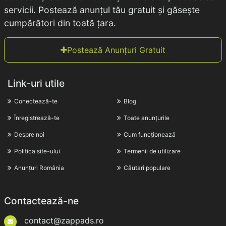
servicii. Postează anunțul tău gratuit și găsește
cumpărători din toată țara.
Postează Anunțuri Gratuit
Link-uri utile
Conectează-te
Blog
Înregistrează-te
Toate anunțurile
Despre noi
Cum funcționează
Politica site-ului
Termenii de utilizare
Anunțuri România
Căutari populare
Contactează-ne
contact@zappads.ro