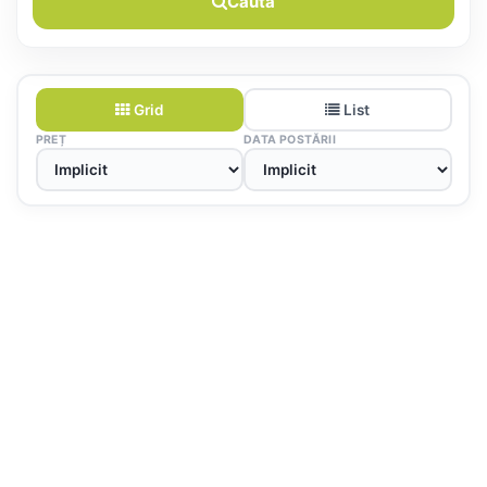
Caută
Grid
List
PREȚ
DATA POSTĂRII