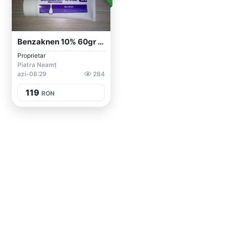
Benzaknen 10% 60gr (Peroxid Benzoil ,ant...
Proprietar
Piatra Neamț
azi-08:29
284
119
RON