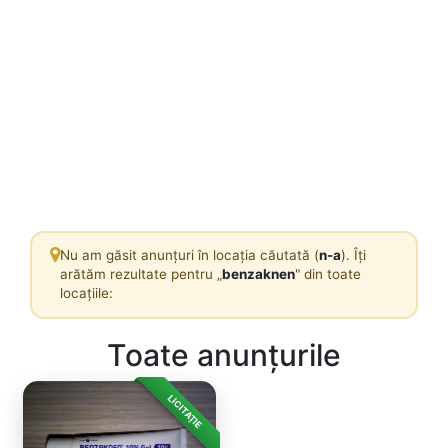
Nu am găsit anunțuri în locația căutată (
n-a
). Îți
arătăm rezultate pentru „
benzaknen
" din toate
locațiile:
Toate anunțurile
LICITAȚIE