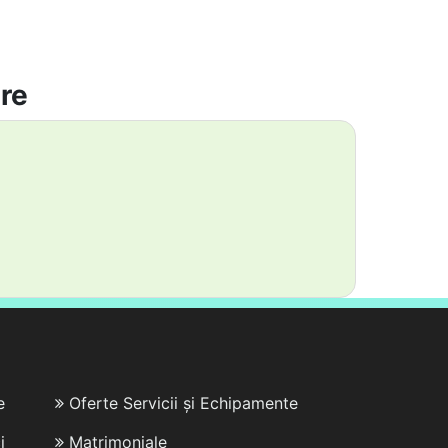
are
e
Oferte Servicii și Echipamente
i
Matrimoniale