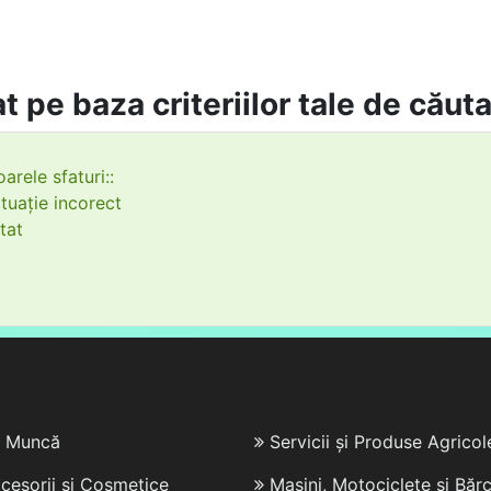
t pe baza criteriilor tale de căut
arele sfaturi::
tuație incorect
tat
e Muncă
Servicii și Produse Agricol
cesorii și Cosmetice
Mașini, Motociclete și Bărc