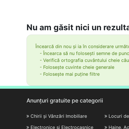
Nu am găsit nici un rezulta
Încearcă din nou și ia în considerare următo
- Încearca să nu folosești semne de punc
- Verifică ortografia cuvântului cheie cău
- Folosește cuvinte cheie generale
- Folosește mai puține filtre
Anunțuri gratuite pe categorii
Chirii și Vânzări Imobiliare
Locuri d
Electronice și Electrocasnice
Haine, Ac